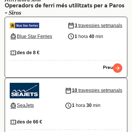
Ferri Paros a Siros
Operadors de ferri més utilitzats per a Paros
Schweiz (DE)
Norge
Siros
-
Україна
Indonesia
3
travessies setmanals
المغرب
Maroc (FR)
Blue Star Ferries
1
hora
40
min
des de 8 €
Preu
10
travessies setmanals
SeaJets
1
hora
30
min
des de 66 €