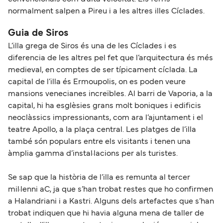
normalment salpen a Pireu i a les altres illes Cíclades.
Guia de Siros
L’illa grega de Siros és una de les Cíclades i es
diferencia de les altres pel fet que l’arquitectura és més
medieval, en comptes de ser típicament cíclada. La
capital de l’illa és Ermoupolis, on es poden veure
mansions venecianes increïbles. Al barri de Vaporia, a la
capital, hi ha esglèsies grans molt boniques i edificis
neoclàssics impressionants, com ara l’ajuntament i el
teatre Apollo, a la plaça central. Les platges de l’illa
també són populars entre els visitants i tenen una
àmplia gamma d’instal·lacions per als turistes.
Se sap que la història de l’illa es remunta al tercer
mil·lenni aC, ja que s’han trobat restes que ho confirmen
a Halandriani i a Kastri. Alguns dels artefactes que s’han
trobat indiquen que hi havia alguna mena de taller de