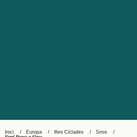
Česká republika
Australia
España
New Zealand
France
日本
Sverige
Ireland
Danmark
中国
Türkiye
العربية
UK
Österreich (DE)
Italia
Canada (FR)
Canada
België (NL)
Ελλάδα
Belgique (FR)
Inici
Europa
Illes Cíclades
Siros
Polska
Deutschland