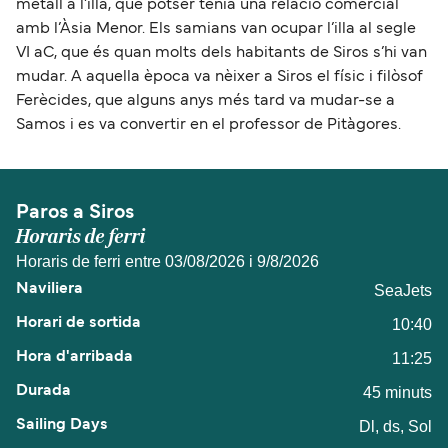
metall a l’illa, que potser tenia una relació comercial
amb l’Àsia Menor. Els samians van ocupar l’illa al segle
VI aC, que és quan molts dels habitants de Siros s’hi van
mudar. A aquella època va nèixer a Siros el físic i filòsof
Ferècides, que alguns anys més tard va mudar-se a
Samos i es va convertir en el professor de Pitàgores.
Paros a Siros
Horaris de ferri
Horaris de ferri entre 03/08/2026 i 9/8/2026
SeaJets
10:40
11:25
45 minuts
Dl, ds, Sol