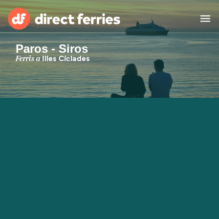
Paros - Siros
Països
Ferris a
Illes Cíclades
Bitllets de Ferry
Cercador de rutes i ports
Allotjament
Ferris
Catalan
El meu compte
United States
Suisse (FR)
Atenció al client
Россия
Portugal
대한민국
Suomi
Slovensko
Nederland