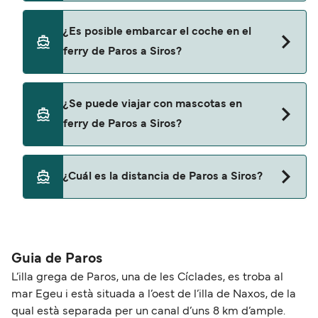
ofertas para descrubrir las últimas promociones
y descuentos de las compañías navieras.
Sí, se puede viajar como pasajero a pie de Paros
¿Es posible embarcar el coche en el
a Siros con:
ferry de Paros a Siros?
Blue Star Ferries
SeaJets
Sí, puedes viajar con un vehículo de Paros a Siros
¿Se puede viajar con mascotas en
con
ferry de Paros a Siros?
Blue Star Ferries
SeaJets
Sí, podrás viajar con mascotas a bordo en tu
¿Cuál es la distancia de Paros a Siros?
ferry. Puede que necesites el pasaporte de tus
mascotas y otros documentos. Actualmente
La distancia entre Paros y Siros es de
puedes viajar con mascotas con:
aproximadamente 23 millas.
SeaJets
Guia de Paros
L’illa grega de Paros, una de les Cíclades, es troba al
mar Egeu i està situada a l’oest de l’illa de Naxos, de la
qual està separada per un canal d’uns 8 km d’ample.