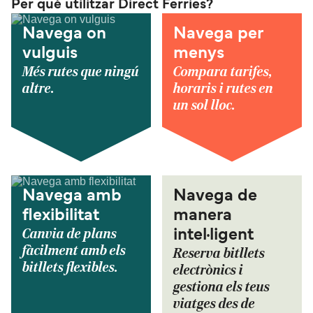
Per què utilitzar Direct Ferries?
Navega on
Navega per
vulguis
menys
Més rutes que ningú
Compara tarifes,
altre.
horaris i rutes en
un sol lloc.
Navega amb
Navega de
flexibilitat
manera
Canvia de plans
intel·ligent
fàcilment amb els
Reserva bitllets
bitllets flexibles.
electrònics i
gestiona els teus
viatges des de