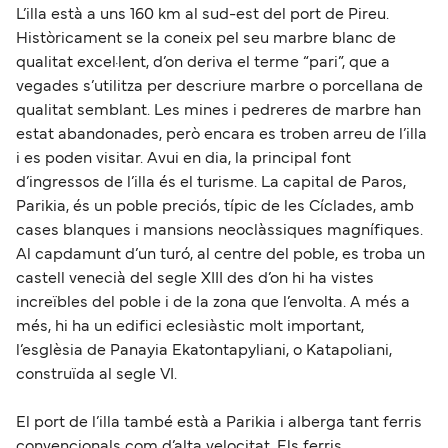
L’illa està a uns 160 km al sud-est del port de Pireu.
Històricament se la coneix pel seu marbre blanc de
qualitat excel·lent, d’on deriva el terme “pari”, que a
vegades s’utilitza per descriure marbre o porcellana de
qualitat semblant. Les mines i pedreres de marbre han
estat abandonades, però encara es troben arreu de l’illa
i es poden visitar. Avui en dia, la principal font
d’ingressos de l’illa és el turisme. La capital de Paros,
Parikia, és un poble preciós, típic de les Cíclades, amb
cases blanques i mansions neoclàssiques magnífiques.
Al capdamunt d’un turó, al centre del poble, es troba un
castell venecià del segle XIII des d’on hi ha vistes
increïbles del poble i de la zona que l’envolta. A més a
més, hi ha un edifici eclesiàstic molt important,
l’esglèsia de Panayia Ekatontapyliani, o Katapoliani,
construïda al segle VI.
El port de l’illa també està a Parikia i alberga tant ferris
convencionals com d’alta velocitat. Els ferris