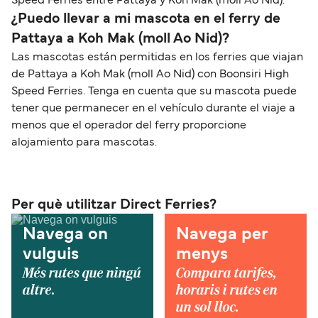
Speed Ferries entre Pattaya y Koh Mak (moll Ao Nid).
¿Puedo llevar a mi mascota en el ferry de
Pattaya a Koh Mak (moll Ao Nid)?
Las mascotas están permitidas en los ferries que viajan
de Pattaya a Koh Mak (moll Ao Nid) con Boonsiri High
Speed Ferries. Tenga en cuenta que su mascota puede
tener que permanecer en el vehículo durante el viaje a
menos que el operador del ferry proporcione
alojamiento para mascotas.
Per què utilitzar Direct Ferries?
Navega on
Navega per
vulguis
menys
Més rutes que ningú
Compara tarifes,
altre.
horaris i rutes en
un sol lloc.