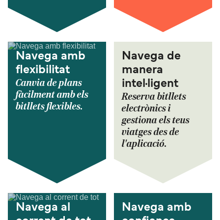
Navega amb
Navega de
flexibilitat
manera
Canvia de plans
intel·ligent
fàcilment amb els
Reserva bitllets
bitllets flexibles.
electrònics i
gestiona els teus
viatges des de
l'aplicació.
Navega al
Navega amb