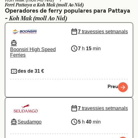
Ferri Pattaya a Koh Mak (moll Ao Nid)
Schweiz (DE)
Norge
Operadores de ferry populares para Pattaya
Koh Mak (moll Ao Nid)
-
Україна
Indonesia
7
travessies setmanals
المغرب
Maroc (FR)
7
h
15
min
Boonsiri High Speed
Ferries
des de 31 €
Preu
7
travessies setmanals
Seudamgo
5
h
40
min