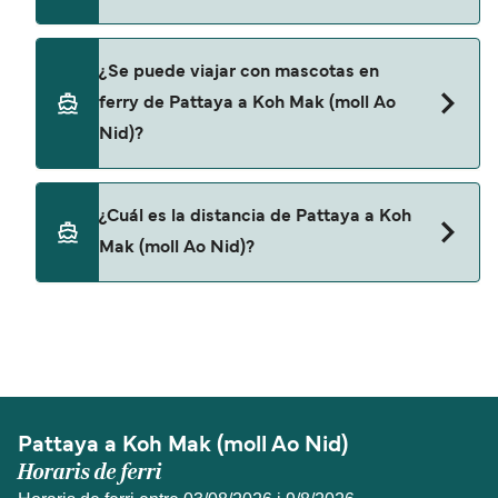
No, no podrás llevar tu coche en el ferry a Koh
¿Se puede viajar con mascotas en
Mak (moll Ao Nid).
ferry de Pattaya a Koh Mak (moll Ao
Nid)?
Sí, podrás viajar con mascotas a bordo en tu
¿Cuál es la distancia de Pattaya a Koh
ferry. Puede que necesites el pasaporte de tus
Mak (moll Ao Nid)?
mascotas y otros documentos. Actualmente
puedes viajar con mascotas con:
La distancia entre Pattaya y Koh Mak (moll Ao
Boonsiri High Speed Ferries
Nid) es de aproximadamente 96 millas.
Pattaya a Koh Mak (moll Ao Nid)
Horaris de ferri