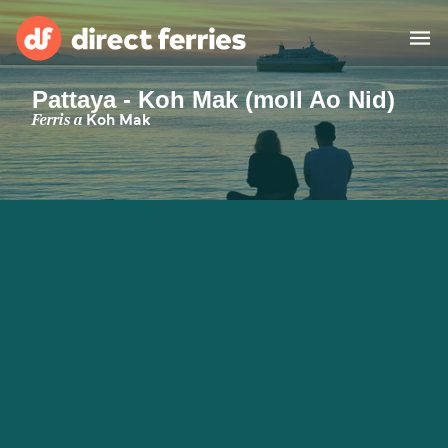
Pattaya - Koh Mak (moll Ao Nid)
Països
Ferris a
Koh Mak
Bitllets de Ferry
Cercador de rutes i ports
Allotjament
Ferris
Catalan
El meu compte
United States
Suisse (FR)
Atenció al client
Россия
Portugal
대한민국
Suomi
Slovensko
Nederland