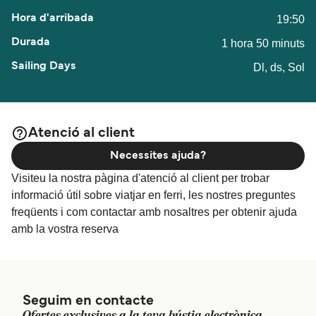
19:50
1 hora 50 minuts
Dl, ds, Sol
Atenció al client
Necessites ajuda?
Visiteu la nostra pàgina d'atenció al client per trobar
informació útil sobre viatjar en ferri, les nostres preguntes
freqüents i com contactar amb nosaltres per obtenir ajuda
amb la vostra reserva
Seguim en contacte
Ofertes exclusives a la teva bústia electrònica