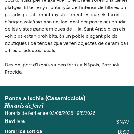
oportunitats per relaxar-se i prendre el sol en una de les
platges. El terreny muntanyós de l’interior de l’illa és un
paradís per als muntanyistes, mentres que els turons,
d’origen volcànic, són un lloc ideal per passejar i gaudir
de les vistes panoràmiques de l’illa. Sant Angelo, on els
vehicles estan prohibits, és un poble elegant ple de
boutiques i de tendes que venen objectes de ceràmica i
altres productes locals.
Des del port d'Ischia salpen ferris a Nàpols, Pozzuoli i
Procida.
Ponza a Ischia (Casamicciola)
Horaris de ferri
Horaris de ferri entre 03/08/2026 i 9/8/2026
SNAV
18:00