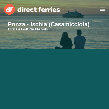
Ponza - Ischia (Casamicciola)
Països
Ferris a
Golf de Nàpols
Bitllets de Ferry
Cercador de rutes i ports
Allotjament
Ferris
Catalan
El meu compte
United States
Suisse (FR)
Atenció al client
Россия
Portugal
대한민국
Suomi
Slovensko
Nederland