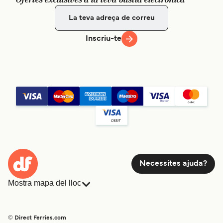
Inscriu-te
Necessites ajuda?
Mostra mapa del lloc
Ferris
Reserves
Països
Allotjament
© Direct Ferries.com