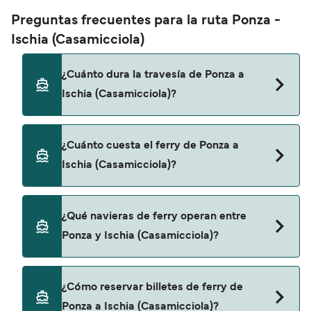
Preguntas frecuentes para la ruta Ponza -
Ischia (Casamicciola)
¿Cuánto dura la travesía de Ponza a
Ischia (Casamicciola)?
El tiempo de la travesía en ferry de Ponza a Ischia
¿Cuánto cuesta el ferry de Ponza a
(Casamicciola) es de aproximadamente 1 hora 50
Ischia (Casamicciola)?
minutos. La duración de la travesía puede variar
de una temporada a otra, por lo que te
recomendamos que verifiques online la
El precio del ferry de Ponza a Ischia
¿Qué navieras de ferry operan entre
información más actualizada.
(Casamicciola) puede variar según la temporada.
Ponza y Ischia (Casamicciola)?
El precio promedio de un ferry de Ponza a Ischia
(Casamicciola) es de 84€. El precio no incluye los
gastos de reserva.
SNAV proporciona travesías en ferry de Ponza a
¿Cómo reservar billetes de ferry de
Ischia (Casamicciola).
Ponza a Ischia (Casamicciola)?