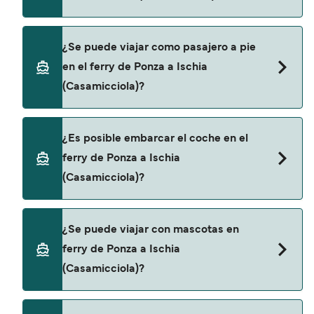
Puedes reservar tu viaje de Ponza a Ischia
¿Se puede viajar como pasajero a pie
(Casamicciola) a través de nuestro buscador de
en el ferry de Ponza a Ischia
ferry online. Además, también puedes consultar
(Casamicciola)?
nuestra página de ofertas para descrubrir las
últimas promociones y descuentos de las
compañías navieras.
Sí, se puede viajar como pasajero a pie de Ponza
¿Es posible embarcar el coche en el
a Ischia (Casamicciola) con:
ferry de Ponza a Ischia
SNAV
(Casamicciola)?
Sí, puedes viajar con un vehículo de Ponza a
¿Se puede viajar con mascotas en
Ischia (Casamicciola) con
ferry de Ponza a Ischia
SNAV
(Casamicciola)?
No, no se admiten mascotas a bordo de los ferris.