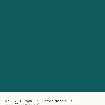
Česká republika
Australia
España
New Zealand
France
日本
Sverige
Ireland
Danmark
中国
Türkiye
العربية
UK
Österreich (DE)
Italia
Canada (FR)
Canada
België (NL)
Ελλάδα
Belgique (FR)
Inici
Europa
Golf de Nàpols
Polska
Deutschland
Ischia (Casamicciola)