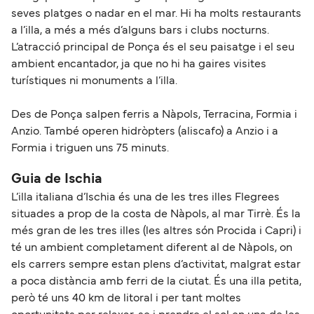
seves platges o nadar en el mar. Hi ha molts restaurants
a l’illa, a més a més d’alguns bars i clubs nocturns.
L’atracció principal de Ponça és el seu paisatge i el seu
ambient encantador, ja que no hi ha gaires visites
turístiques ni monuments a l’illa.
Des de Ponça salpen ferris a Nàpols, Terracina, Formia i
Anzio. També operen hidròpters (aliscafo) a Anzio i a
Formia i triguen uns 75 minuts.
Guia de Ischia
L’illa italiana d’Ischia és una de les tres illes Flegrees
situades a prop de la costa de Nàpols, al mar Tirrè. És la
més gran de les tres illes (les altres són Procida i Capri) i
té un ambient completament diferent al de Nàpols, on
els carrers sempre estan plens d’activitat, malgrat estar
a poca distància amb ferri de la ciutat. És una illa petita,
però té uns 40 km de litoral i per tant moltes