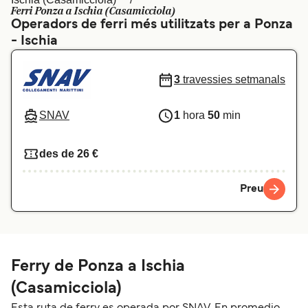
Ferri Ponza a Ischia (Casamicciola)
Schweiz (DE)
Norge
Operadors de ferri més utilitzats per a Ponza
- Ischia
Україна
Indonesia
المغرب
Maroc (FR)
3
travessies setmanals
SNAV
1
hora
50
min
des de 26 €
Preu
Ferry de Ponza a Ischia
(Casamicciola)