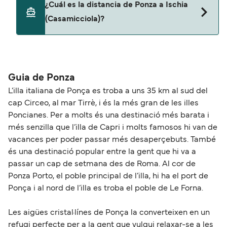
¿Cuál es la distancia de Ponza a Ischia
(Casamicciola)?
La distancia entre Ponza y Ischia (Casamicciola)
es de aproximadamente 57 millas.
Guia de Ponza
L’illa italiana de Ponça es troba a uns 35 km al sud del
cap Circeo, al mar Tirrè, i és la més gran de les illes
Poncianes. Per a molts és una destinació més barata i
més senzilla que l’illa de Capri i molts famosos hi van de
vacances per poder passar més desaperçebuts. També
és una destinació popular entre la gent que hi va a
passar un cap de setmana des de Roma. Al cor de
Ponza Porto, el poble principal de l’illa, hi ha el port de
Ponça i al nord de l’illa es troba el poble de Le Forna.
Les aigües cristal·línes de Ponça la converteixen en un
refugi perfecte per a la gent que vulgui relaxar-se a les