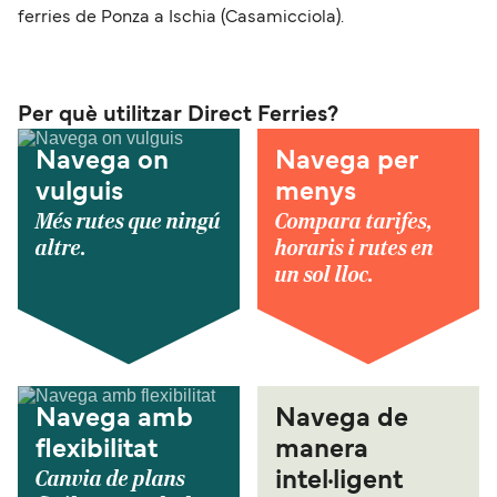
ferries de Ponza a Ischia (Casamicciola).
Per què utilitzar Direct Ferries?
Navega on
Navega per
vulguis
menys
Més rutes que ningú
Compara tarifes,
altre.
horaris i rutes en
un sol lloc.
Navega amb
Navega de
flexibilitat
manera
Canvia de plans
intel·ligent