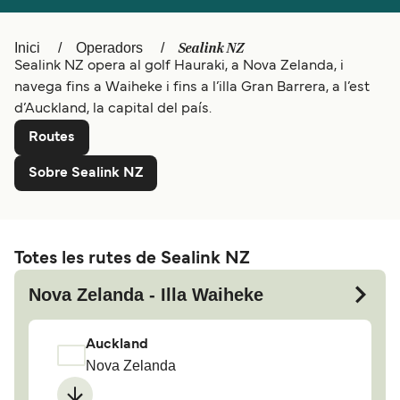
Schweiz (DE)
Norge
Sealink NZ
Inici
Operadors
Sealink NZ opera al golf Hauraki, a Nova Zelanda, i
Україна
Indonesia
navega fins a Waiheke i fins a l’illa Gran Barrera, a l’est
المغرب
Maroc (FR)
d’Auckland, la capital del país.
Routes
Sobre Sealink NZ
Totes les rutes de Sealink NZ
Nova Zelanda - Illa Waiheke
Auckland
Nova Zelanda