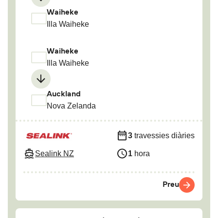
Waiheke
Illa Waiheke
Waiheke
Illa Waiheke
Auckland
Nova Zelanda
3
travessies diàries
Sealink NZ
1
hora
Preu