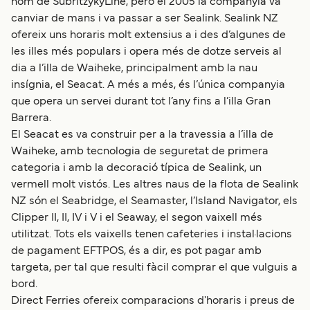
nom de SubritzykyLine, però el 2005 la companyia va
canviar de mans i va passar a ser Sealink. Sealink NZ
ofereix uns horaris molt extensius a i des d’algunes de
les illes més populars i opera més de dotze serveis al
dia a l’illa de Waiheke, principalment amb la nau
insígnia, el Seacat. A més a més, és l’única companyia
que opera un servei durant tot l’any fins a l’illa Gran
Barrera.
El Seacat es va construir per a la travessia a l’illa de
Waiheke, amb tecnologia de seguretat de primera
categoria i amb la decoració típica de Sealink, un
vermell molt vistós. Les altres naus de la flota de Sealink
NZ són el Seabridge, el Seamaster, l’Island Navigator, els
Clipper II, II, IV i V i el Seaway, el segon vaixell més
utilitzat. Tots els vaixells tenen cafeteries i instal·lacions
de pagament EFTPOS, és a dir, es pot pagar amb
targeta, per tal que resulti fàcil comprar el que vulguis a
bord.
Direct Ferries ofereix comparacions d'horaris i preus de