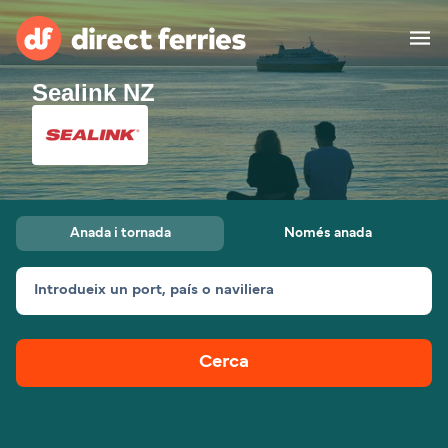
Sealink NZ
Països
Bitllets de Ferry
Cercador de rutes i ports
Allotjament
Ferris
Anada i tornada
Només anada
Catalan
Introdueix un port, país o naviliera
El meu compte
United States
Suisse (FR)
Atenció al client
Россия
Portugal
Cerca
대한민국
Suomi
Slovensko
Nederland