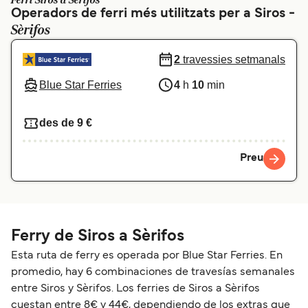
Ferri Siros a Sèrifos
Operadors de ferri més utilitzats per a Siros -
Schweiz (DE)
Norge
Sèrifos
Україна
Indonesia
2
travessies setmanals
المغرب
Maroc (FR)
Blue Star Ferries
4
h
10
min
des de 9 €
Preu
Ferry de Siros a Sèrifos
Esta ruta de ferry es operada por Blue Star Ferries. En
promedio, hay 6 combinaciones de travesías semanales
entre Siros y Sèrifos. Los ferries de Siros a Sèrifos
cuestan entre 8€ y 44€, dependiendo de los extras que