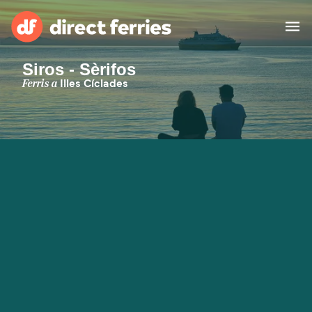
Siros - Sèrifos
Països
Ferris a
Illes Cíclades
Bitllets de Ferry
Cercador de rutes i ports
Allotjament
Ferris
Catalan
El meu compte
United States
Suisse (FR)
Atenció al client
Россия
Portugal
대한민국
Suomi
Slovensko
Nederland