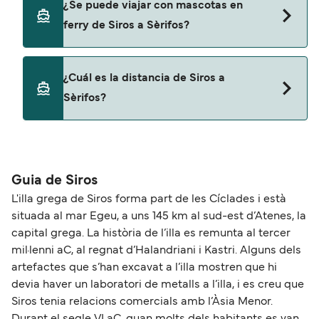
¿Se puede viajar con mascotas en
Sèrifos con
ferry de Siros a Sèrifos?
Blue Star Ferries
Sí, podrás viajar con mascotas a bordo en tu
¿Cuál es la distancia de Siros a
ferry. Puede que necesites el pasaporte de tus
Sèrifos?
mascotas y otros documentos. Actualmente
puedes viajar con mascotas con:
La distancia entre Siros y Sèrifos es de
Blue Star Ferries
aproximadamente 30 millas.
Guia de Siros
L'illa grega de Siros forma part de les Cíclades i està
situada al mar Egeu, a uns 145 km al sud-est d’Atenes, la
capital grega. La història de l’illa es remunta al tercer
mil·lenni aC, al regnat d’Halandriani i Kastri. Alguns dels
artefactes que s’han excavat a l’illa mostren que hi
devia haver un laboratori de metalls a l’illa, i es creu que
Siros tenia relacions comercials amb l’Àsia Menor.
Durant el segle VI aC, quan molts dels habitants es van