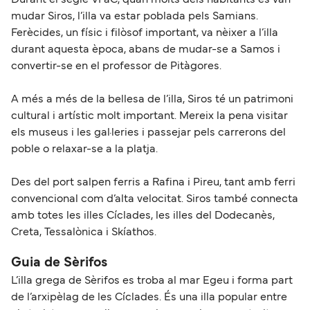
mudar Siros, l’illa va estar poblada pels Samians.
Ferècides, un físic i filòsof important, va nèixer a l’illa
durant aquesta època, abans de mudar-se a Samos i
convertir-se en el professor de Pitàgores.
A més a més de la bellesa de l’illa, Siros té un patrimoni
cultural i artístic molt important. Mereix la pena visitar
els museus i les gal·leries i passejar pels carrerons del
poble o relaxar-se a la platja.
Des del port salpen ferris a Rafina i Pireu, tant amb ferri
convencional com d’alta velocitat. Siros també connecta
amb totes les illes Cíclades, les illes del Dodecanès,
Creta, Tessalònica i Skíathos.
Guia de Sèrifos
L’illa grega de Sèrifos es troba al mar Egeu i forma part
de l’arxipèlag de les Cíclades. És una illa popular entre