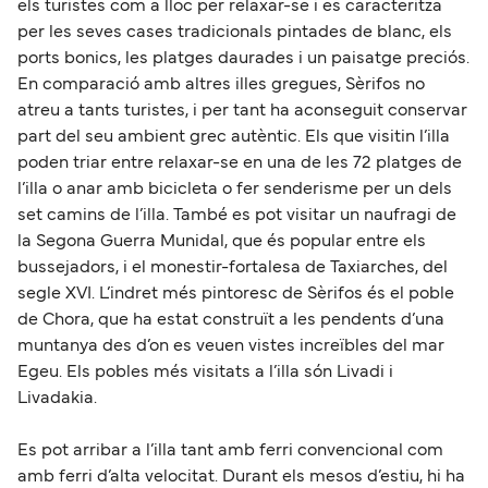
els turistes com a lloc per relaxar-se i es caracteritza
per les seves cases tradicionals pintades de blanc, els
ports bonics, les platges daurades i un paisatge preciós.
En comparació amb altres illes gregues, Sèrifos no
atreu a tants turistes, i per tant ha aconseguit conservar
part del seu ambient grec autèntic. Els que visitin l’illa
poden triar entre relaxar-se en una de les 72 platges de
l’illa o anar amb bicicleta o fer senderisme per un dels
set camins de l’illa. També es pot visitar un naufragi de
la Segona Guerra Munidal, que és popular entre els
bussejadors, i el monestir-fortalesa de Taxiarches, del
segle XVI. L’indret més pintoresc de Sèrifos és el poble
de Chora, que ha estat construït a les pendents d’una
muntanya des d’on es veuen vistes increïbles del mar
Egeu. Els pobles més visitats a l’illa són Livadi i
Livadakia.
Es pot arribar a l’illa tant amb ferri convencional com
amb ferri d’alta velocitat. Durant els mesos d’estiu, hi ha