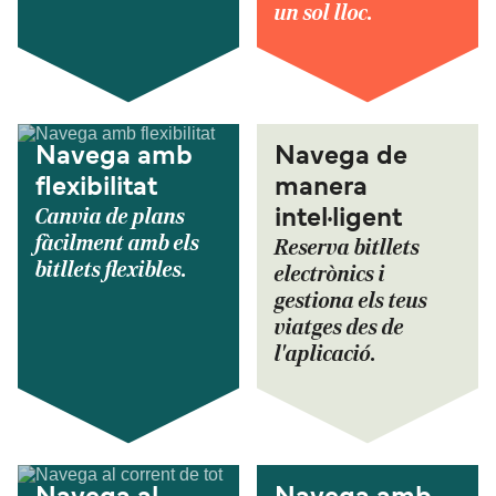
un sol lloc.
Navega amb
Navega de
flexibilitat
manera
Canvia de plans
intel·ligent
fàcilment amb els
Reserva bitllets
bitllets flexibles.
electrònics i
gestiona els teus
viatges des de
l'aplicació.