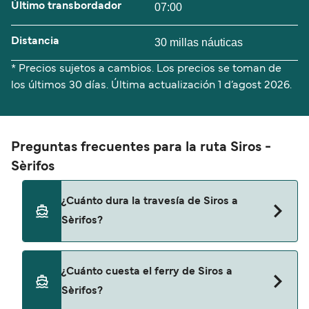
Último transbordador
07:00
Distancia
30 millas náuticas
* Precios sujetos a cambios. Los precios se toman de
los últimos 30 días. Última actualización
1 d’agost 2026.
Preguntas frecuentes para la ruta Siros -
Sèrifos
¿Cuánto dura la travesía de Siros a
Sèrifos?
El tiempo de la travesía en ferry de Siros a Sèrifos
¿Cuánto cuesta el ferry de Siros a
es de aproximadamente 4 horas 10 minutos. La
Sèrifos?
duración de la travesía puede variar de una