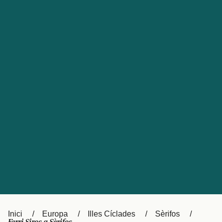
Česká republika
Australia
España
New Zealand
France
日本
Sverige
Ireland
Danmark
中国
Türkiye
العربية
UK
Österreich (DE)
Italia
Canada (FR)
Canada
België (NL)
Ελλάδα
Belgique (FR)
Inici
Europa
Illes Cíclades
Sèrifos
Polska
Deutschland