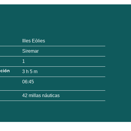
Illes Eòlies
Siremar
1
ación
3 h 5 m
06:45
42 millas náuticas