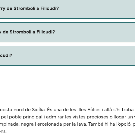
romboli a Filicudi con:
ry de Stromboli a Filicudi?
i a Filicudi con
 de Stromboli a Filicudi?
erris.
icudi?
de aproximadamente 42 millas.
costa nord de Sicília. És una de les illes Eòlies i allà s’hi trob
ar pel poble principal i admirar les vistes precioses o llogar u
inada, negra i erosionada per la lava. També hi ha l’opció, p
ons.