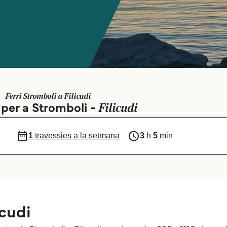
Ferri Stromboli a Filicudi
Filicudi
 per a Stromboli -
1
travessies a la setmana
3
h
5
min
icudi