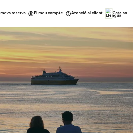
a meva reserva
Atenció al client
El meu compte
Catalan