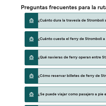
Preguntas frecuentes para la ruta
¿Cuánto dura la travesía de Stromboli a
El tiempo de la travesía en ferry de Strombo
¿Cuánto cuesta el ferry de Stromboli a 
temporada a otra, por lo que te recomendam
El precio del ferry de Stromboli a Filicudi p
¿Qué navieras de ferry operan entre St
no incluye los gastos de reserva.
Siremar proporciona travesías en ferry de Str
¿Cómo reservar billetes de ferry de Str
Puedes reservar tu viaje de Stromboli a Fil
¿Se puede viajar como pasajero a pie en
ofertas para descrubrir las últimas promoc