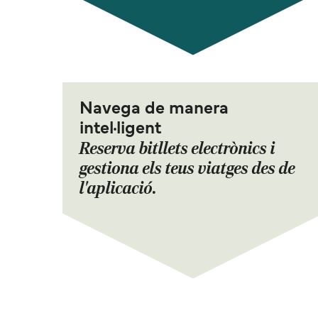
Navega de manera
intel·ligent
Reserva bitllets electrònics i
gestiona els teus viatges des de
l'aplicació.