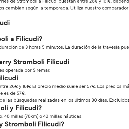
rries de Stromboli a Filicudi cuestan entre 26€ y 161€, depend
rios cambian según la temporada. Utiliza nuestro comparador 
cudi
li a Filicudi?
a duración de 3 horas 5 minutos. La duración de la travesía p
erry Stromboli Filicudi
 es operada por Siremar.
licudi
 entre 26€ y 161€ El precio medio suele ser 57€. Los precios 
e es de 57€.
de las búsquedas realizadas en los últimos 30 días. Excluidos
li y Filicudi?
x. 48 millas (78km) o 42 millas náuticas.
y Stromboli Filicudi?