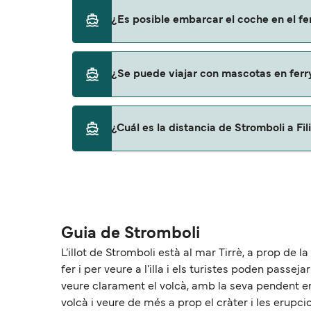
Sí, se puede viajar como pasajero a pie de St
¿Es posible embarcar el coche en el fer
Siremar
Sí, puedes viajar con un vehículo de Strombol
¿Se puede viajar con mascotas en ferry
Siremar
No, no se admiten mascotas a bordo de los f
¿Cuál es la distancia de Stromboli a Fil
La distancia entre Stromboli y Filicudi es 
Guia de Stromboli
L’illot de Stromboli està al mar Tirrè, a prop de la 
fer i per veure a l’illa i els turistes poden passej
veure clarament el volcà, amb la seva pendent emp
volcà i veure de més a prop el cràter i les erupci