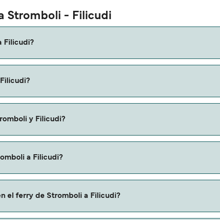
 Stromboli - Filicudi
 Filicudi?
li a Filicudi es de aproximadamente 3 horas 5 minutos. La du
Filicudi?
os que verifiques online la información más actualizada.
uede variar según la temporada. El precio promedio de un ferry
romboli y Filicudi?
omboli a Filicudi.
omboli a Filicudi?
icudi a través de nuestro buscador de ferry online. Además, 
 el ferry de Stromboli a Filicudi?
iones y descuentos de las compañías navieras.