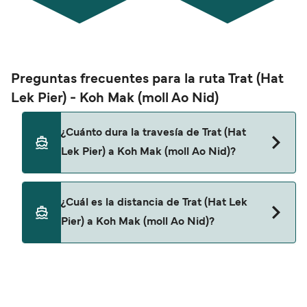
Preguntas frecuentes para la ruta Trat (Hat
Lek Pier) - Koh Mak (moll Ao Nid)
¿Cuánto dura la travesía de Trat (Hat
Lek Pier) a Koh Mak (moll Ao Nid)?
Esta ruta no navega actualmente. Consulta
¿Cuál es la distancia de Trat (Hat Lek
nuestro buscador de ofertas para ver rutas
Pier) a Koh Mak (moll Ao Nid)?
alternativas.
La distancia entre Trat (Hat Lek Pier) y Koh Mak
(moll Ao Nid) es de aproximadamente 0 millas.