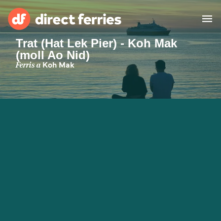
Trat (Hat Lek Pier) - Koh Mak
(moll Ao Nid)
Països
Ferris a
Koh Mak
Bitllets de Ferry
Cercador de rutes i ports
Allotjament
Ferris
Catalan
El meu compte
United States
Suisse (FR)
Atenció al client
Россия
Portugal
대한민국
Suomi
Slovensko
Nederland