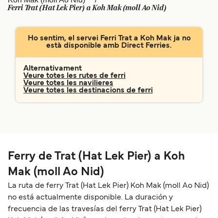
Ferri Trat (Hat Lek Pier) a Koh Mak (moll Ao Nid)
Schweiz (DE)
Norge
Україна
Indonesia
Ho sentim, el servei Ferri Trat a Koh Mak ja no
està disponible amb Direct Ferries.
المغرب
Maroc (FR)
Alternativament
Veure totes les rutes de ferri
Veure totes les navilieres
Veure totes les destinacions de ferri
Ferry de Trat (Hat Lek Pier) a Koh
Mak (moll Ao Nid)
La ruta de ferry Trat (Hat Lek Pier) Koh Mak (moll Ao Nid)
no está actualmente disponible. La duración y
frecuencia de las travesías del ferry Trat (Hat Lek Pier)