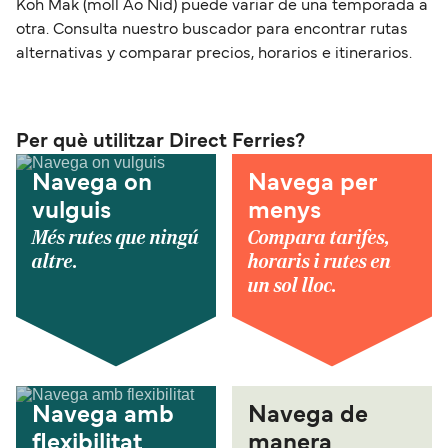
Koh Mak (moll Ao Nid) puede variar de una temporada a
otra. Consulta nuestro buscador para encontrar rutas
alternativas y comparar precios, horarios e itinerarios.
Per què utilitzar Direct Ferries?
Navega on
Navega per
vulguis
menys
Més rutes que ningú
Compara tarifes,
altre.
horaris i rutes en
un sol lloc.
Navega amb
Navega de
flexibilitat
manera