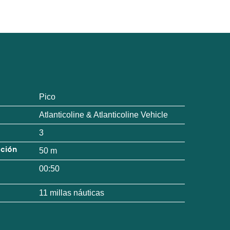
Pico
Atlanticoline & Atlanticoline Vehicle
3
ación
50 m
00:50
11 millas náuticas