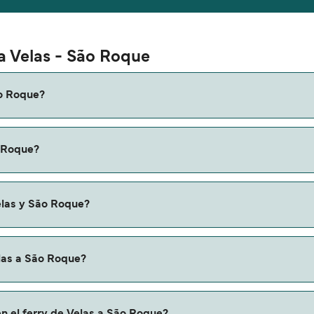
ta Velas - São Roque
ão Roque?
a São Roque es de aproximadamente 50 minutos. La duración d
o Roque?
ques online la información más actualizada.
de variar según la temporada. El precio promedio de un ferry
elas y São Roque?
uta de Velas a São Roque. Estas son:
elas a São Roque?
ue a través de nuestro buscador de ferry online. Además, ta