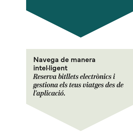
Navega de manera
intel·ligent
Reserva bitllets electrònics i
gestiona els teus viatges des de
l'aplicació.