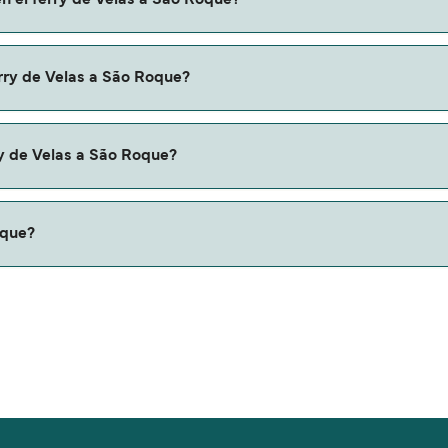
n el ferry de Velas a São Roque?
iones y descuentos de las compañías navieras.
elas a São Roque con:
erry de Velas a São Roque?
 São Roque con
y de Velas a São Roque?
erris.
oque?
aproximadamente 11 millas.