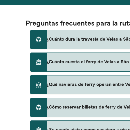
Preguntas frecuentes para la ru
¿Cuánto dura la travesía de Velas a S
El tiempo de la travesía en ferry de Velas 
¿Cuánto cuesta el ferry de Velas a Sã
otra, por lo que te recomendamos que verifi
El precio del ferry de Velas a São Roque pue
¿Qué navieras de ferry operan entre V
incluye los gastos de reserva.
Hay 2 navieras populares que operan en la r
¿Cómo reservar billetes de ferry de V
Atlanticoline
Atlanticoline Vehicle
Puedes reservar tu viaje de Velas a São Roq