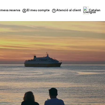
a meva reserva
Atenció al client
El meu compte
Catalan