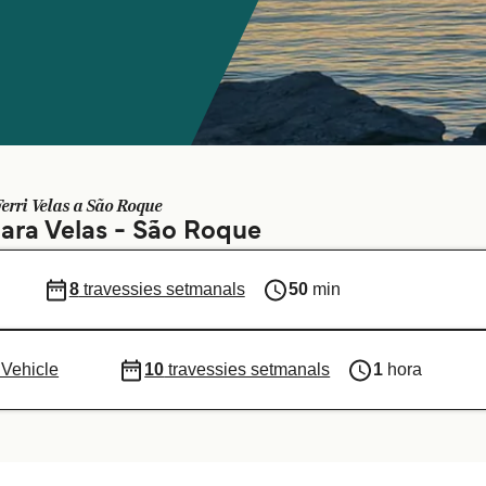
Ferri Velas a São Roque
ara Velas - São Roque
8
travessies setmanals
50
min
 Vehicle
10
travessies setmanals
1
hora