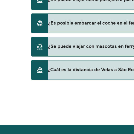
¿Se puede viajar como pasajero a pie e
ofertas para descrubrir las últimas promoc
Sí, se puede viajar como pasajero a pie de V
¿Es posible embarcar el coche en el f
Atlanticoline
Atlanticoline Vehicle
Sí, puedes viajar con un vehículo de Velas a
¿Se puede viajar con mascotas en ferr
Atlanticoline
No, no se admiten mascotas a bordo de los f
¿Cuál es la distancia de Velas a São R
La distancia entre Velas y São Roque es de 