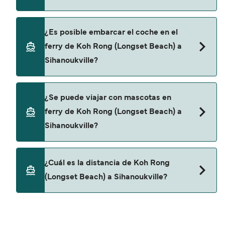
descrubrir las últimas promociones y descuentos
de las compañías navieras.
Sí, se puede viajar como pasajero a pie de Koh
¿Es posible embarcar el coche en el
Rong (Longset Beach) a Sihanoukville con:
ferry de Koh Rong (Longset Beach) a
Island Speed Ferry
Sihanoukville?
G.T.V.C Boat
No, no podrás llevar tu coche en el ferry a
Speed Ferry Cambodia
¿Se puede viajar con mascotas en
Sihanoukville.
ferry de Koh Rong (Longset Beach) a
Sihanoukville?
No, no se admiten mascotas a bordo de los ferris.
¿Cuál es la distancia de Koh Rong
(Longset Beach) a Sihanoukville?
La distancia entre Koh Rong (Longset Beach) y
Sihanoukville es de aproximadamente 13 millas.