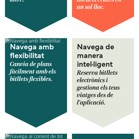
un sol lloc.
Navega amb
Navega de
flexibilitat
manera
Canvia de plans
intel·ligent
fàcilment amb els
Reserva bitllets
bitllets flexibles.
electrònics i
gestiona els teus
viatges des de
l'aplicació.