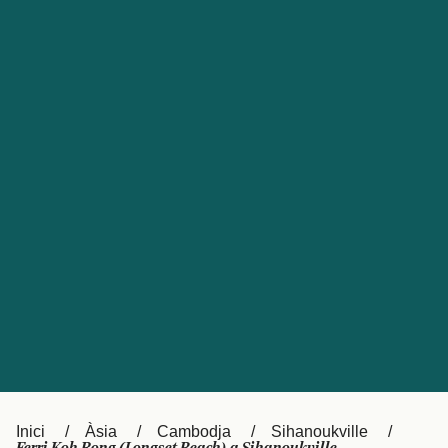
Česká republika
Australia
España
New Zealand
France
日本
Sverige
Ireland
Danmark
中国
Türkiye
العربية
UK
Österreich (DE)
Italia
Canada (FR)
Canada
België (NL)
Ελλάδα
Belgique (FR)
Inici
Àsia
Cambodja
Sihanoukville
Polska
Deutschland