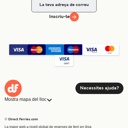
Inscriu-te
Necessites ajuda?
Mostra mapa del lloc
Ferris
Reserves
Països
Allotjament
© Direct Ferries.com
Atenció al client
Càrrega
La major web a nivell global de reserves de ferri en línia