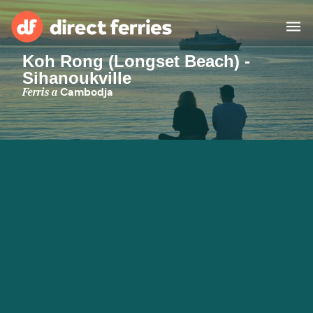
Koh Rong (Longset Beach) -
Sihanoukville
Països
Ferris a
Cambodja
Bitllets de Ferry
Cercador de rutes i ports
Allotjament
Ferris
Catalan
El meu compte
United States
Suisse (FR)
Atenció al client
Россия
Portugal
대한민국
Suomi
Slovensko
Nederland