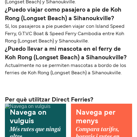
(Longset Beach) y Sihanoukville.
¿Puedo viajar como pasajero a pie de Koh
Rong (Longset Beach) a Sihanoukville?
Sí, los pasajeros a pie pueden viajar con Island Speed
Ferry, G.T.V.C Boat & Speed Ferry Cambodia entre Koh
Rong (Longset Beach) y Sihanoukville.
¿Puedo llevar a mi mascota en el ferry de
Koh Rong (Longset Beach) a Sihanoukville?
Actualmente no se permiten mascotas a bordo de los
ferries de Koh Rong (Longset Beach) a Sihanoukville.
Per què utilitzar Direct Ferries?
Navega on
Navega per
vulguis
menys
Més rutes que ningú
Compara tarifes,
altre.
horaris i rutes en