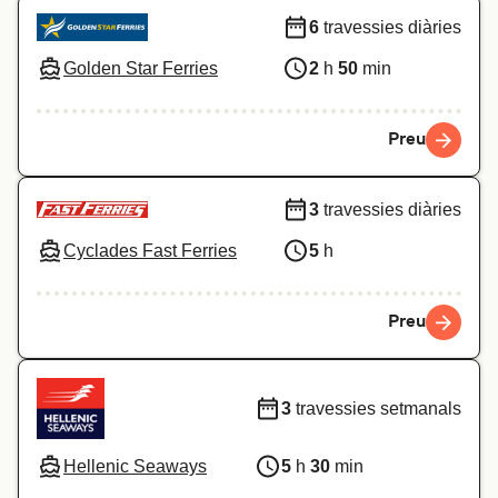
6
travessies diàries
Golden Star Ferries
2
h
50
min
Preu
3
travessies diàries
Cyclades Fast Ferries
5
h
Preu
3
travessies setmanals
Hellenic Seaways
5
h
30
min