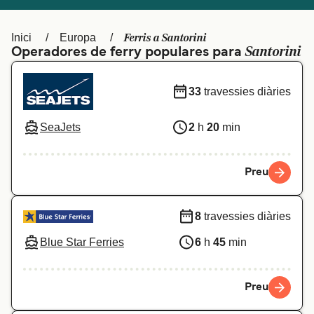
Schweiz (DE)
Norge
Ferris a Santorini
Inici
Europa
Україна
Indonesia
Santorini
Operadores de ferry populares para
المغرب
Maroc (FR)
33
travessies diàries
SeaJets
2
h
20
min
Preu
8
travessies diàries
Blue Star Ferries
6
h
45
min
Preu