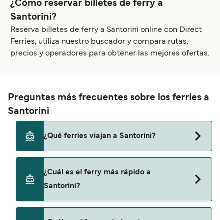
¿Cómo reservar billetes de ferry a
Santorini?
Reserva billetes de ferry a Santorini online con Direct
Ferries, utiliza nuestro buscador y compara rutas,
precios y operadores para obtener las mejores ofertas.
Preguntas más frecuentes sobre los ferries a
Santorini
¿Qué ferries viajan a Santorini?
Los ferries a Santorini viajan desde
¿Cuál es el ferry más rápido a
Paros
Santorini?
Míkonos
El ferry más rápido a Santorini es a través de la