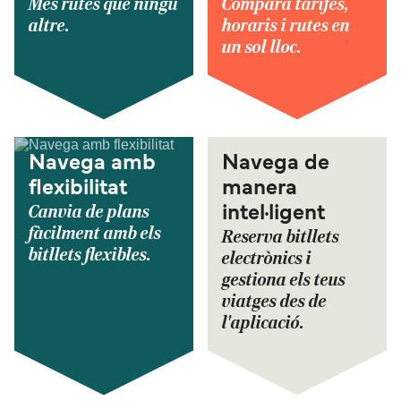
Més rutes que ningú
Compara tarifes,
altre.
horaris i rutes en
un sol lloc.
Navega amb
Navega de
flexibilitat
manera
Canvia de plans
intel·ligent
fàcilment amb els
Reserva bitllets
bitllets flexibles.
electrònics i
gestiona els teus
viatges des de
l'aplicació.