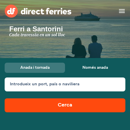
Ferri a Santorini
Països
Cada travessia en un sol lloc
Bitllets de Ferry
Cercador de rutes i ports
Allotjament
Ferris
Anada i tornada
Només anada
Catalan
Introdueix un port, país o naviliera
El meu compte
United States
Suisse (FR)
Atenció al client
Россия
Portugal
Cerca
대한민국
Suomi
Slovensko
Nederland