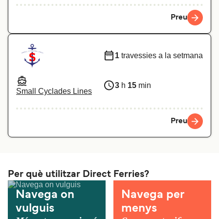
Preu
1
travessies a la setmana
3
h
15
min
Small Cyclades Lines
Preu
Per què utilitzar Direct Ferries?
Navega on
Navega per
vulguis
menys