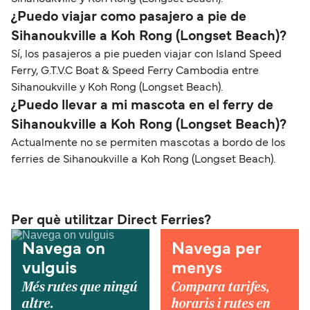
¿Puedo viajar como pasajero a pie de
Sihanoukville a Koh Rong (Longset Beach)?
Sí, los pasajeros a pie pueden viajar con Island Speed
Ferry, G.T.V.C Boat & Speed Ferry Cambodia entre
Sihanoukville y Koh Rong (Longset Beach).
¿Puedo llevar a mi mascota en el ferry de
Sihanoukville a Koh Rong (Longset Beach)?
Actualmente no se permiten mascotas a bordo de los
ferries de Sihanoukville a Koh Rong (Longset Beach).
Per què utilitzar Direct Ferries?
Navega on
Navega per
vulguis
menys
Més rutes que ningú
Compara tarifes,
altre.
horaris i rutes en