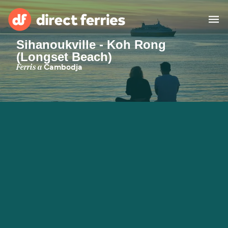
Sihanoukville - Koh Rong
(Longset Beach)
Països
Ferris a
Cambodja
Bitllets de Ferry
Cercador de rutes i ports
Allotjament
Ferris
Catalan
El meu compte
United States
Suisse (FR)
Atenció al client
Россия
Portugal
대한민국
Suomi
Slovensko
Nederland