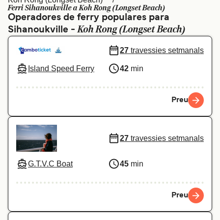
Ferri Sihanoukville a Koh Rong (Longset Beach)
Schweiz (DE)
Norge
Operadores de ferry populares para
Koh Rong (Longset Beach)
Sihanoukville -
Україна
Indonesia
27
travessies setmanals
المغرب
Maroc (FR)
Island Speed Ferry
42
min
Preu
27
travessies setmanals
G.T.V.C Boat
45
min
Preu