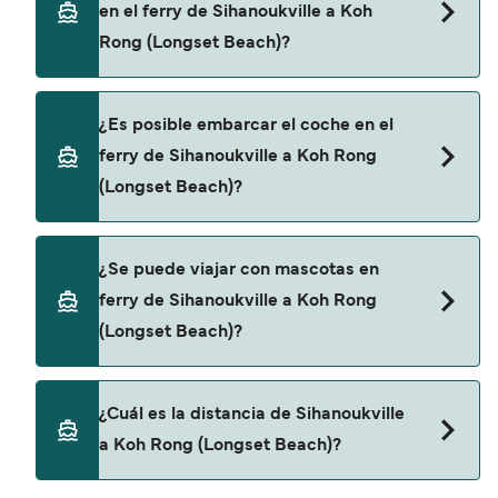
Speed Ferry Cambodia
en el ferry de Sihanoukville a Koh
buscador de ferry online. Además, también
Rong (Longset Beach)?
puedes consultar nuestra página de ofertas para
descrubrir las últimas promociones y descuentos
de las compañías navieras.
Sí, se puede viajar como pasajero a pie de
¿Es posible embarcar el coche en el
Sihanoukville a Koh Rong (Longset Beach) con:
ferry de Sihanoukville a Koh Rong
Island Speed Ferry
(Longset Beach)?
G.T.V.C Boat
No, no podrás llevar tu coche en el ferry a Koh
Speed Ferry Cambodia
¿Se puede viajar con mascotas en
Rong (Longset Beach).
ferry de Sihanoukville a Koh Rong
(Longset Beach)?
No, no se admiten mascotas a bordo de los ferris.
¿Cuál es la distancia de Sihanoukville
a Koh Rong (Longset Beach)?