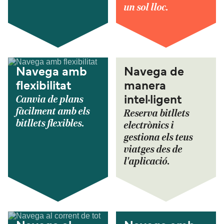
un sol lloc.
Navega amb
Navega de
flexibilitat
manera
Canvia de plans
intel·ligent
fàcilment amb els
Reserva bitllets
bitllets flexibles.
electrònics i
gestiona els teus
viatges des de
l'aplicació.