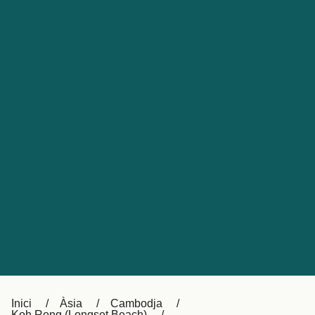
Česká republika
Australia
España
New Zealand
France
日本
Sverige
Ireland
Danmark
中国
Türkiye
العربية
UK
Österreich (DE)
Italia
Canada (FR)
Canada
België (NL)
Ελλάδα
Belgique (FR)
Inici
Àsia
Cambodja
Polska
Deutschland
Koh Rong (Longset Beach)