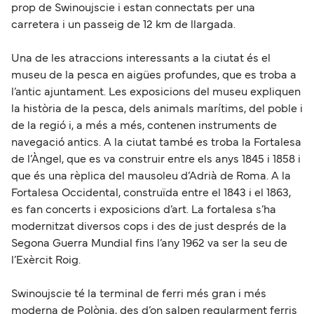
prop de Swinoujscie i estan connectats per una
carretera i un passeig de 12 km de llargada.
Una de les atraccions interessants a la ciutat és el
museu de la pesca en aigües profundes, que es troba a
l’antic ajuntament. Les exposicions del museu expliquen
la història de la pesca, dels animals marítims, del poble i
de la regió i, a més a més, contenen instruments de
navegació antics. A la ciutat també es troba la Fortalesa
de l’Àngel, que es va construir entre els anys 1845 i 1858 i
que és una rèplica del mausoleu d’Adrià de Roma. A la
Fortalesa Occidental, construïda entre el 1843 i el 1863,
es fan concerts i exposicions d’art. La fortalesa s’ha
modernitzat diversos cops i des de just després de la
Segona Guerra Mundial fins l’any 1962 va ser la seu de
l’Exèrcit Roig.
Swinoujscie té la terminal de ferri més gran i més
moderna de Polònia, des d’on salpen regularment ferris