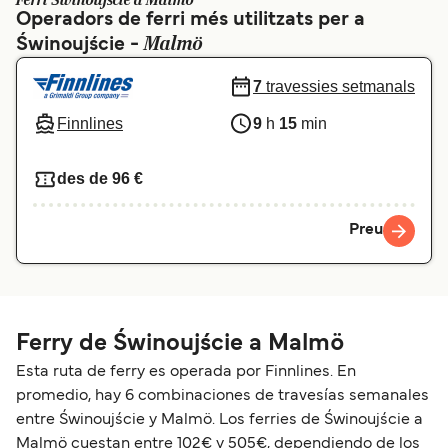
Ferri Świnoujście a Malmö
Operadors de ferri més utilitzats per a
Schweiz (DE)
Norge
Malmö
Świnoujście -
Україна
Indonesia
7
travessies setmanals
المغرب
Maroc (FR)
Finnlines
9
h
15
min
des de 96 €
Preu
Ferry de Świnoujście a Malmö
Esta ruta de ferry es operada por Finnlines. En
promedio, hay 6 combinaciones de travesías semanales
entre Świnoujście y Malmö. Los ferries de Świnoujście a
Malmö cuestan entre 102€ y 505€, dependiendo de los