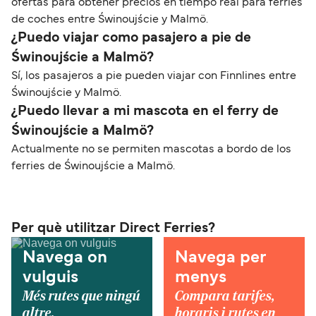
ofertas para obtener precios en tiempo real para ferries
de coches entre Świnoujście y Malmö.
¿Puedo viajar como pasajero a pie de
Świnoujście a Malmö?
Sí, los pasajeros a pie pueden viajar con Finnlines entre
Świnoujście y Malmö.
¿Puedo llevar a mi mascota en el ferry de
Świnoujście a Malmö?
Actualmente no se permiten mascotas a bordo de los
ferries de Świnoujście a Malmö.
Per què utilitzar Direct Ferries?
Navega on
Navega per
vulguis
menys
Més rutes que ningú
Compara tarifes,
altre.
horaris i rutes en