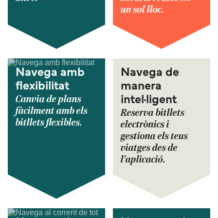
un sol lloc.
Navega amb
Navega de
flexibilitat
manera
Canvia de plans
intel·ligent
fàcilment amb els
Reserva bitllets
bitllets flexibles.
electrònics i
gestiona els teus
viatges des de
l'aplicació.