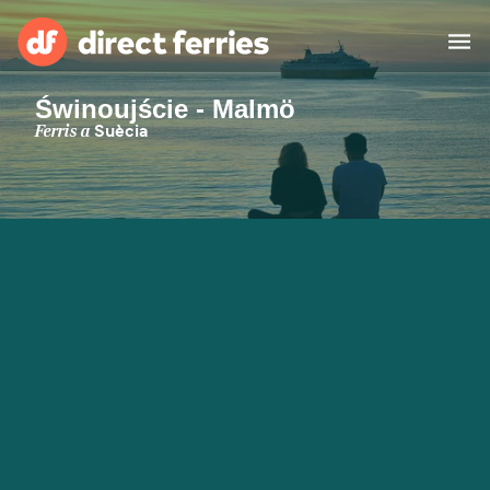
Świnoujście - Malmö
Països
Ferris a
Suècia
Bitllets de Ferry
Cercador de rutes i ports
Allotjament
Ferris
Catalan
El meu compte
United States
Suisse (FR)
Atenció al client
Россия
Portugal
대한민국
Suomi
Slovensko
Nederland