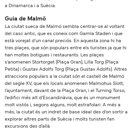
a Dinamarca i a Suècia.
Guia de Malmö
La ciutat sueca de Malmö sembla centrar-se al voltant
del casc antic, que es coneix com Gamla Staden i que
està vorejat d’un canal preciós. En aquesta zona hi ha
tres plaçes, que són populars entre els turistes ja que hi
han moltes botigues i restaurants. Les plaçes
s’anomenen Stortorget (Plaça Gran), Lilla Torg (Plaça
Petita) i Gustav Adolfs Torg (Plaça Gustav Adolfs). Altres
atraccions populars a la ciutat són el castell de Malmö
del segle XV, que els locals anomenen Malmohus Slott;
l’ajuntament, davant de la Plaça Gran, i el Turning Torso,
l’edifici més alt d’Escandinàvia, que és un monument
molt vistós i, segons alguns, molt estrafolari. A més a
més, la ciutat és un indret de base ideal des d’on sortir a
explorar altres parts de Suècia i molts turisten fan
excursions des d’allà.