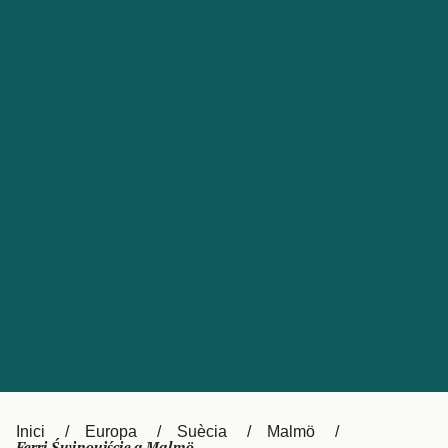
Česká republika
Australia
España
New Zealand
France
日本
Sverige
Ireland
Danmark
中国
Türkiye
العربية
UK
Österreich (DE)
Italia
Canada (FR)
Canada
België (NL)
Ελλάδα
Belgique (FR)
Inici
Europa
Suècia
Malmö
Polska
Deutschland