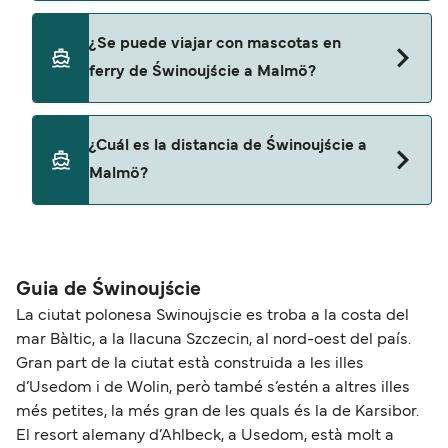
Sí, puedes viajar con un vehículo de Świnoujście a
¿Se puede viajar con mascotas en
Malmö con
ferry de Świnoujście a Malmö?
Finnlines
No, no se admiten mascotas a bordo de los ferris.
¿Cuál es la distancia de Świnoujście a
Malmö?
La distancia entre Świnoujście y Malmö es de
aproximadamente 125 millas.
Guia de Świnoujście
La ciutat polonesa Swinoujscie es troba a la costa del
mar Bàltic, a la llacuna Szczecin, al nord-oest del país.
Gran part de la ciutat està construida a les illes
d’Usedom i de Wolin, però també s’estén a altres illes
més petites, la més gran de les quals és la de Karsibor.
El resort alemany d’Ahlbeck, a Usedom, està molt a