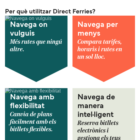
Per què utilitzar Direct Ferries?
Navega on
Navega per
vulguis
menys
Més rutes que ningú
Compara tarifes,
altre.
horaris i rutes en
un sol lloc.
Navega amb
Navega de
flexibilitat
manera
Canvia de plans
intel·ligent
fàcilment amb els
Reserva bitllets
bitllets flexibles.
electrònics i
gestiona els teus