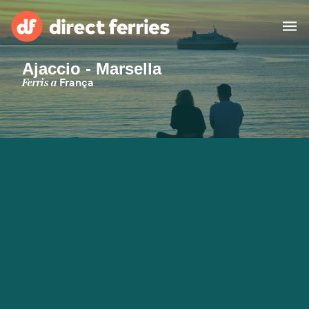
Ajaccio - Marsella
Països
Ferris a
França
Bitllets de Ferry
Cercador de rutes i ports
Allotjament
Ferris
Catalan
El meu compte
United States
Suisse (FR)
Atenció al client
Россия
Portugal
대한민국
Suomi
Slovensko
Nederland