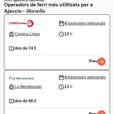
Ferri Ajaccio a Marsella
Operadors de ferri més utilitzats per a
Schweiz (DE)
Norge
Marsella
Ajaccio -
Україна
Indonesia
4
travessies setmanals
المغرب
Maroc (FR)
Corsica Linea
13
h
des de 74 €
Preu
4
travessies setmanals
La Meridionale
13
h
des de 66 €