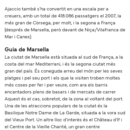
Ajaccio també s'ha convertit en una escala per a
creuers, amb un total de 418.086 passatgers el 2007, la
més gran de Còrsega, per molt, i la segona a França
(després de Marsella, però davant de Niça/Vilafranca de
Mar i Canes).
Guia de Marsella
La ciutat de Marsella està situada al sud de França, a la
costa del mar Mediterrani, i és la segona ciutat més
gran del país. És coneguda arreu del món per les seves
platges i pel seu port i els que la visiten troben moltes
més coses per fer i per veure, com ara els barris
encantadors plens de basars i de mercats de carrer.
Aquest és el cas, sobretot, de la zona al voltant del port.
Una de les atraccions populars de la ciutat és la
Basilique Notre Dame de La Garde, situada a la vora sud
del Vieux Port. Un altre lloc d’interès és el Château d’If i
el Centre de la Vieille Charité, un gran centre