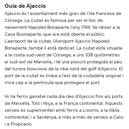
La Meridionale
Guia de Ajaccio
Ajaccio és l'assentament més gran de l'illa francesa de
Còrsega. La ciutat és famosa per ser el lloc de
naixement Napoleó Bonaparte l'any 1769. Va nèixer a la
Casa Buonaparte, que ara està oberta al públic.
L'aeroport de la ciutat, l'Aeroport Ajaccio Napoleó
Bonaparte, també li està dedicat. La ciutat està situada
a la costa sud-oest de Còrsega, a uns 338 quilòmetres
al sud-est de Marsella, i té una posició protegida al peu
del turons boscosos de la riba nord del golf d'Ajaccio. El
port de la ciutat es troba a l'est de la ciutadella original i
mira cap a la península que protegeix el port.
Hi ha ferris gairebé cada dia des d'Ajaccio fins als ports
de Marsella, Toló i Niça, a la França continental. Aquests
serveis es suplementen amb ferris a Livorno, a la Itàlia
continental, i a Sardenya, a més a més de serveis a Calvi
i a Propriano.