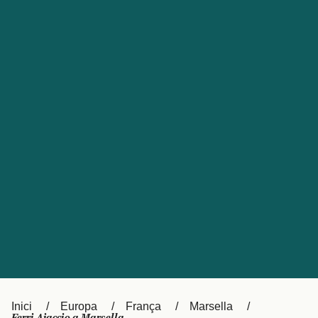
Česká republika
Australia
España
New Zealand
France
日本
Sverige
Ireland
Danmark
中国
Türkiye
العربية
UK
Österreich (DE)
Italia
Canada (FR)
Canada
België (NL)
Ελλάδα
Belgique (FR)
Inici
Europa
França
Marsella
Polska
Deutschland