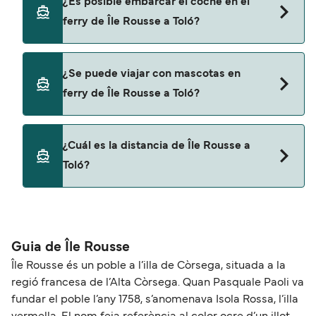
¿Es posible embarcar el coche en el
navieras.
Rousse a Toló con:
ferry de Île Rousse a Toló?
Corsica Ferries
Sí, puedes viajar con un vehículo de Île Rousse a
¿Se puede viajar con mascotas en
Toló con
ferry de Île Rousse a Toló?
Corsica Ferries
Sí, podrás viajar con mascotas a bordo en tu
¿Cuál es la distancia de Île Rousse a
ferry. Puede que necesites el pasaporte de tus
Toló?
mascotas y otros documentos. Actualmente
puedes viajar con mascotas con:
La distancia entre Île Rousse y Toló es de
Corsica Ferries
aproximadamente 183 millas.
Guia de Île Rousse
Île Rousse és un poble a l’illa de Còrsega, situada a la
regió francesa de l’Alta Còrsega. Quan Pasquale Paoli va
fundar el poble l’any 1758, s’anomenava Isola Rossa, l’illa