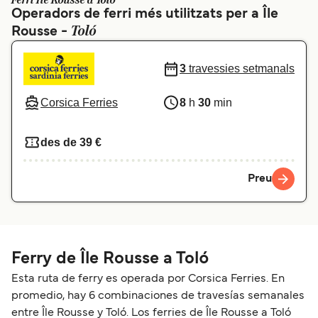
Ferri Île Rousse a Toló
Operadors de ferri més utilitzats per a Île
Schweiz (DE)
Norge
Toló
Rousse -
Україна
Indonesia
3
travessies setmanals
المغرب
Maroc (FR)
Corsica Ferries
8
h
30
min
des de 39 €
Preu
Ferry de Île Rousse a Toló
Esta ruta de ferry es operada por Corsica Ferries. En
promedio, hay 6 combinaciones de travesías semanales
entre Île Rousse y Toló. Los ferries de Île Rousse a Toló