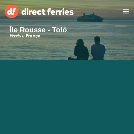
Île Rousse - Toló
Països
Ferris a
França
Bitllets de Ferry
Cercador de rutes i ports
Allotjament
Ferris
Catalan
El meu compte
United States
Suisse (FR)
Atenció al client
Россия
Portugal
대한민국
Suomi
Slovensko
Nederland