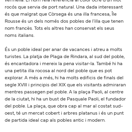
vermella. El nom feia referència al color ocre d’un illot
rocós que servia de port natural. Una dada interessant
és que malgrat que Còrsega és una illa francesa, Île
Rousse és un dels només dos pobles de l’illa que tenen
nom francès. Tots els altres han conservat els seus
noms italians.
És un poble ideal per anar de vacances i atreu a molts
turistes. La platja de Plaga de Rindara, al sud del poble,
és encantadora i mereix la pena visitar-la. També hi ha
una petita illa rocosa al nord del poble que es pot
explorar. A més a més, hi ha molts edificis de finals del
segle XVIII i principis del XIX que els visitants admiraran
mentres passegen pel poble. A la plaça Paoli, al centre
de la ciutat, hi ha un bust de Pasquale Paoli, el fundador
del poble. La plaça, que obra cap al mar al costat sud-
oest, té un mercat cobert i arbres platanus i és un punt
de partida ideal cap als pobles antic i modern.