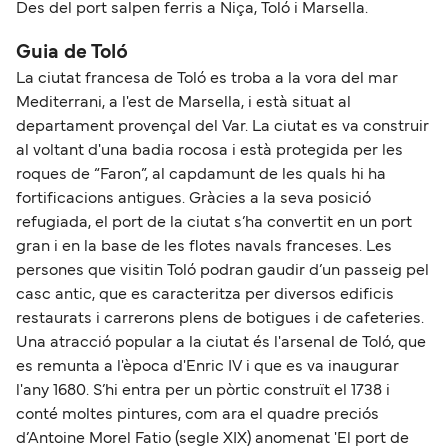
Des del port salpen ferris a Niça, Toló i Marsella.
Guia de Toló
La ciutat francesa de Toló es troba a la vora del mar
Mediterrani, a l'est de Marsella, i està situat al
departament provençal del Var. La ciutat es va construir
al voltant d'una badia rocosa i està protegida per les
roques de “Faron”, al capdamunt de les quals hi ha
fortificacions antigues. Gràcies a la seva posició
refugiada, el port de la ciutat s’ha convertit en un port
gran i en la base de les flotes navals franceses. Les
persones que visitin Toló podran gaudir d’un passeig pel
casc antic, que es caracteritza per diversos edificis
restaurats i carrerons plens de botigues i de cafeteries.
Una atracció popular a la ciutat és l'arsenal de Toló, que
es remunta a l'època d'Enric IV i que es va inaugurar
l'any 1680. S’hi entra per un pòrtic construït el 1738 i
conté moltes pintures, com ara el quadre preciós
d’Antoine Morel Fatio (segle XIX) anomenat 'El port de