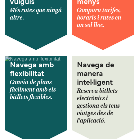
vulguis
menys
Més rutes que ningú
Compara tarifes,
altre.
horaris i rutes en
un sol lloc.
Navega amb
Navega de
flexibilitat
manera
Canvia de plans
intel·ligent
fàcilment amb els
Reserva bitllets
bitllets flexibles.
electrònics i
gestiona els teus
viatges des de
l'aplicació.