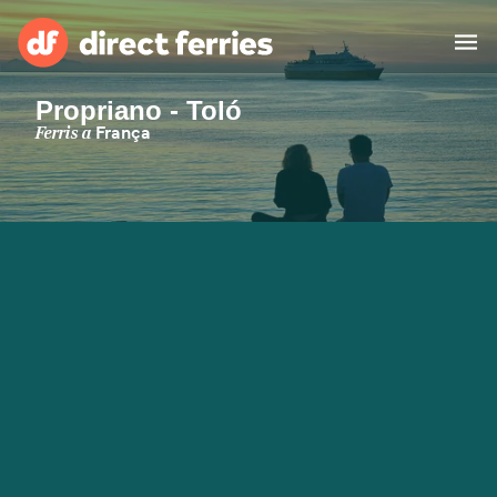
Propriano - Toló
Països
Ferris a
França
Bitllets de Ferry
Cercador de rutes i ports
Allotjament
Ferris
Catalan
El meu compte
United States
Suisse (FR)
Atenció al client
Россия
Portugal
대한민국
Suomi
Slovensko
Nederland