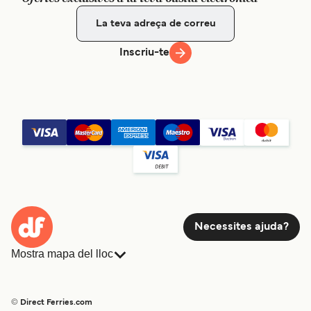
Inscriu-te
Necessites ajuda?
Mostra mapa del lloc
Ferris
Reserves
Països
Allotjament
© Direct Ferries.com