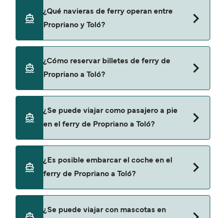
que verifiques online la información más
El precio del ferry de Propriano a Toló puede
¿Qué navieras de ferry operan entre
actualizada.
variar según la temporada. El precio promedio de
Propriano y Toló?
un ferry de Propriano a Toló es de 139€. El precio
no incluye los gastos de reserva.
Corsica Ferries proporciona travesías en ferry de
¿Cómo reservar billetes de ferry de
Propriano a Toló.
Propriano a Toló?
Puedes reservar tu viaje de Propriano a Toló a
¿Se puede viajar como pasajero a pie
través de nuestro buscador de ferry online.
en el ferry de Propriano a Toló?
Además, también puedes consultar nuestra
página de ofertas para descrubrir las últimas
promociones y descuentos de las compañías
Sí, se puede viajar como pasajero a pie de
¿Es posible embarcar el coche en el
navieras.
Propriano a Toló con:
ferry de Propriano a Toló?
Corsica Ferries
Sí, puedes viajar con un vehículo de Propriano a
¿Se puede viajar con mascotas en
Toló con