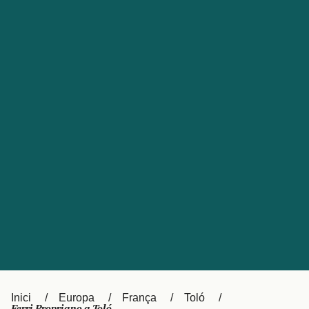
Česká republika
Australia
España
New Zealand
France
日本
Sverige
Ireland
Danmark
中国
Türkiye
العربية
UK
Österreich (DE)
Italia
Canada (FR)
Canada
België (NL)
Ελλάδα
Belgique (FR)
Inici
Europa
França
Toló
Polska
Deutschland