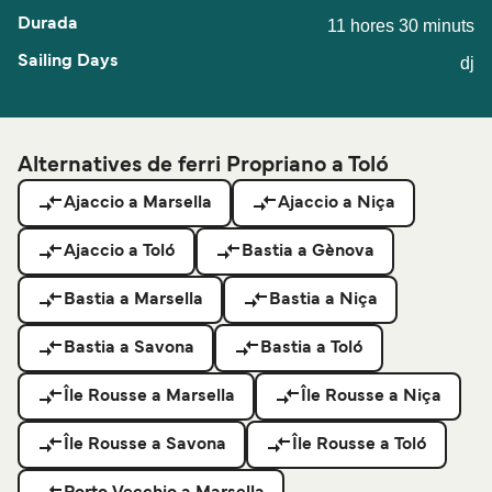
11 hores 30 minuts
dj
Alternatives de ferri Propriano a Toló
Ajaccio a Marsella
Ajaccio a Niça
Ajaccio a Toló
Bastia a Gènova
Bastia a Marsella
Bastia a Niça
Bastia a Savona
Bastia a Toló
Île Rousse a Marsella
Île Rousse a Niça
Île Rousse a Savona
Île Rousse a Toló