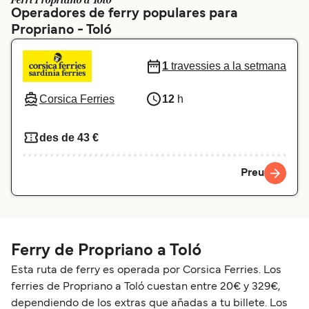
Ferri Propriano a Toló
Operadores de ferry populares para
Schweiz (DE)
Norge
Propriano - Toló
Україна
Indonesia
1
travessies a la setmana
المغرب
Maroc (FR)
Corsica Ferries
12
h
des de 43 €
Preu
Ferry de Propriano a Toló
Esta ruta de ferry es operada por Corsica Ferries. Los
ferries de Propriano a Toló cuestan entre 20€ y 329€,
dependiendo de los extras que añadas a tu billete. Los