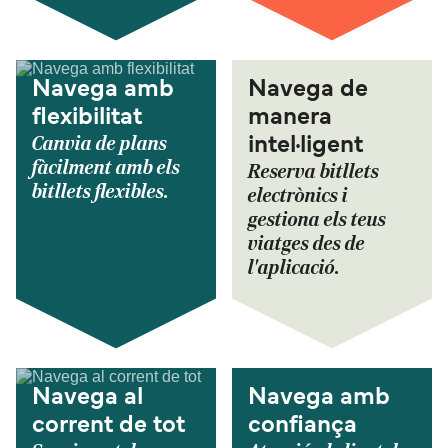
Navega amb
Navega de
flexibilitat
manera
Canvia de plans
intel·ligent
fàcilment amb els
Reserva bitllets
bitllets flexibles.
electrònics i
gestiona els teus
viatges des de
l'aplicació.
Navega al
Navega amb
corrent de tot
confiança