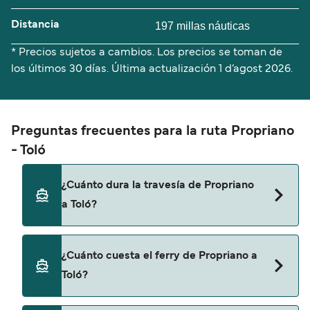
Distancia
197 millas náuticas
* Precios sujetos a cambios. Los precios se toman de
los últimos 30 días. Última actualización
1 d’agost 2026.
Preguntas frecuentes para la ruta Propriano
- Toló
¿Cuánto dura la travesía de Propriano
a Toló?
El tiempo de la travesía en ferry de Propriano a
¿Cuánto cuesta el ferry de Propriano a
Toló es de aproximadamente 12 horas. La
Toló?
duración de la travesía puede variar de una
temporada a otra, por lo que te recomendamos