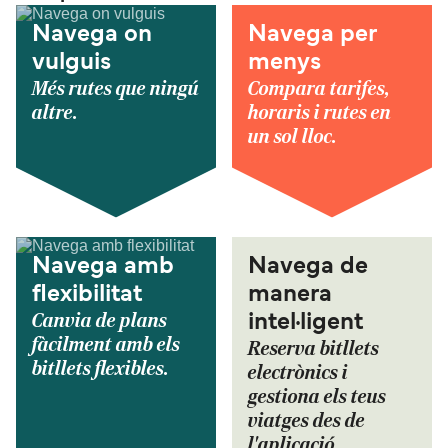
Navega on
Navega per
vulguis
menys
Més rutes que ningú
Compara tarifes,
altre.
horaris i rutes en
un sol lloc.
Navega amb
Navega de
flexibilitat
manera
Canvia de plans
intel·ligent
fàcilment amb els
Reserva bitllets
bitllets flexibles.
electrònics i
gestiona els teus
viatges des de
l'aplicació.