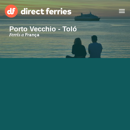
Porto Vecchio - Toló
Països
Ferris a
França
Bitllets de Ferry
Cercador de rutes i ports
Allotjament
Ferris
Catalan
El meu compte
United States
Suisse (FR)
Atenció al client
Россия
Portugal
대한민국
Suomi
Slovensko
Nederland