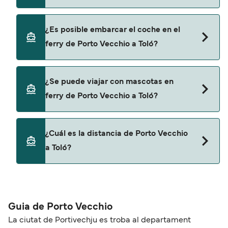
página de ofertas para descrubrir las últimas
promociones y descuentos de las compañías
Sí, se puede viajar como pasajero a pie de Porto
¿Es posible embarcar el coche en el
navieras.
Vecchio a Toló con:
ferry de Porto Vecchio a Toló?
Corsica Ferries
Sí, puedes viajar con un vehículo de Porto Vecchio
¿Se puede viajar con mascotas en
a Toló con
ferry de Porto Vecchio a Toló?
Corsica Ferries
Sí, podrás viajar con mascotas a bordo en tu
¿Cuál es la distancia de Porto Vecchio
ferry. Puede que necesites el pasaporte de tus
a Toló?
mascotas y otros documentos. Actualmente
puedes viajar con mascotas con:
La distancia entre Porto Vecchio y Toló es de
Corsica Ferries
aproximadamente 221 millas.
Guia de Porto Vecchio
La ciutat de Portivechju es troba al departament