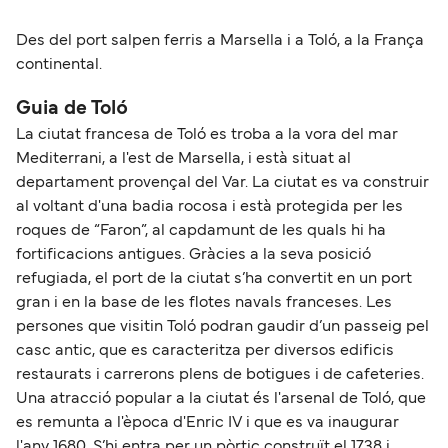
Des del port salpen ferris a Marsella i a Toló, a la França
continental.
Guia de Toló
La ciutat francesa de Toló es troba a la vora del mar
Mediterrani, a l'est de Marsella, i està situat al
departament provençal del Var. La ciutat es va construir
al voltant d'una badia rocosa i està protegida per les
roques de “Faron”, al capdamunt de les quals hi ha
fortificacions antigues. Gràcies a la seva posició
refugiada, el port de la ciutat s’ha convertit en un port
gran i en la base de les flotes navals franceses. Les
persones que visitin Toló podran gaudir d’un passeig pel
casc antic, que es caracteritza per diversos edificis
restaurats i carrerons plens de botigues i de cafeteries.
Una atracció popular a la ciutat és l'arsenal de Toló, que
es remunta a l'època d'Enric IV i que es va inaugurar
l'any 1680. S’hi entra per un pòrtic construït el 1738 i