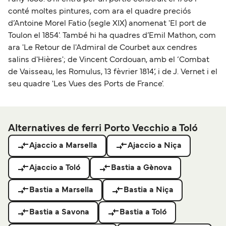
conté moltes pintures, com ara el quadre preciós
d’Antoine Morel Fatio (segle XIX) anomenat 'El port de
Toulon el 1854'. També hi ha quadres d’Emil Mathon, com
ara 'Le Retour de l'Admiral de Courbet aux cendres
salins d'Hières'; de Vincent Cordouan, amb el ‘Combat
de Vaisseau, les Romulus, 13 fèvrier 1814’, i de J. Vernet i el
seu quadre 'Les Vues des Ports de France'.
Alternatives de ferri Porto Vecchio a Toló
Ajaccio a Marsella
Ajaccio a Niça
Ajaccio a Toló
Bastia a Gènova
Bastia a Marsella
Bastia a Niça
Bastia a Savona
Bastia a Toló