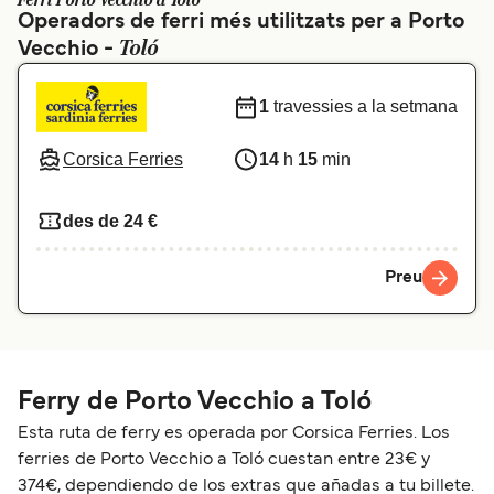
Ferri Porto Vecchio a Toló
Operadors de ferri més utilitzats per a Porto
Schweiz (DE)
Norge
Toló
Vecchio -
Україна
Indonesia
1
travessies a la setmana
المغرب
Maroc (FR)
Corsica Ferries
14
h
15
min
des de 24 €
Preu
Ferry de Porto Vecchio a Toló
Esta ruta de ferry es operada por Corsica Ferries. Los
ferries de Porto Vecchio a Toló cuestan entre 23€ y
374€, dependiendo de los extras que añadas a tu billete.