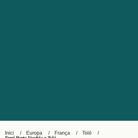
Česká republika
Australia
España
New Zealand
France
日本
Sverige
Ireland
Danmark
中国
Türkiye
العربية
UK
Österreich (DE)
Italia
Canada (FR)
Canada
België (NL)
Ελλάδα
Belgique (FR)
Inici
Europa
França
Toló
Polska
Deutschland