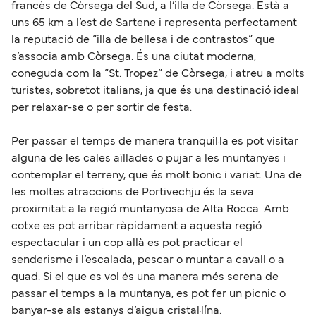
francès de Còrsega del Sud, a l’illa de Còrsega. Està a
uns 65 km a l’est de Sartene i representa perfectament
la reputació de “illa de bellesa i de contrastos” que
s’associa amb Còrsega. És una ciutat moderna,
coneguda com la “St. Tropez” de Còrsega, i atreu a molts
turistes, sobretot italians, ja que és una destinació ideal
per relaxar-se o per sortir de festa.
Per passar el temps de manera tranquil·la es pot visitar
alguna de les cales aïllades o pujar a les muntanyes i
contemplar el terreny, que és molt bonic i variat. Una de
les moltes atraccions de Portivechju és la seva
proximitat a la regió muntanyosa de Alta Rocca. Amb
cotxe es pot arribar ràpidament a aquesta regió
espectacular i un cop allà es pot practicar el
senderisme i l’escalada, pescar o muntar a cavall o a
quad. Si el que es vol és una manera més serena de
passar el temps a la muntanya, es pot fer un picnic o
banyar-se als estanys d’aigua cristal·lína.