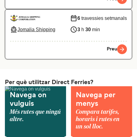
6
travessies setmanals
Jomalia Shipping
3
h
30
min
Preu
Per què utilitzar Direct Ferries?
Navega on
Navega per
vulguis
menys
Més rutes que ningú
Compara tarifes,
altre.
horaris i rutes en
un sol lloc.