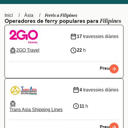
Schweiz (DE)
Norge
Ferris a Filipines
Inici
Àsia
Україна
Indonesia
Filipines
Operadores de ferry populares para
المغرب
Maroc (FR)
17
travessies diàries
2GO Travel
22
h
Preu
4
travessies diàries
11
h
Trans Asia Shipping Lines
Preu