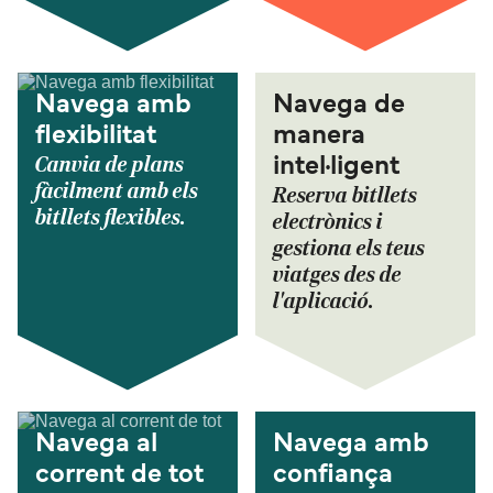
Navega amb
Navega de
flexibilitat
manera
Canvia de plans
intel·ligent
fàcilment amb els
Reserva bitllets
bitllets flexibles.
electrònics i
gestiona els teus
viatges des de
l'aplicació.
Navega al
Navega amb
corrent de tot
confiança