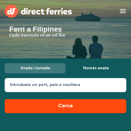
Ferri a Filipines
Països
Cada travessia en un sol lloc
Bitllets de Ferry
Cercador de rutes i ports
Allotjament
Ferris
Anada i tornada
Només anada
Catalan
Introdueix un port, país o naviliera
El meu compte
United States
Suisse (FR)
Atenció al client
Россия
Portugal
Cerca
대한민국
Suomi
Slovensko
Nederland