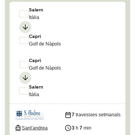
Salern
Itàlia
Capri
Golf de Nàpols
Capri
Golf de Nàpols
Salern
Itàlia
7
travessies setmanals
Sant'andrea
3
h
7
min