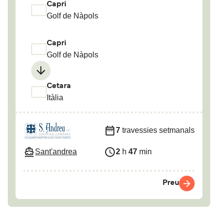
Capri
Golf de Nàpols
Capri
Golf de Nàpols
Cetara
Itàlia
7
travessies setmanals
Sant'andrea
2
h
47
min
Preu