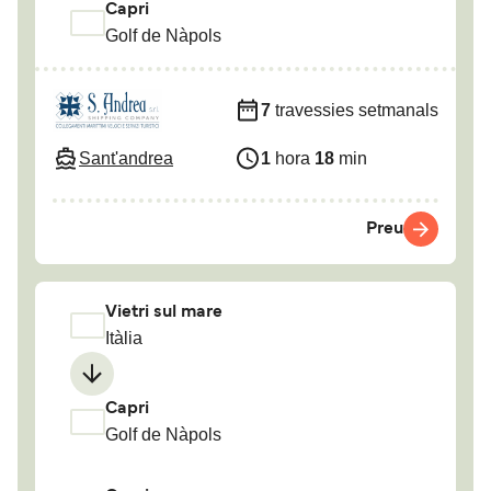
Capri
Golf de Nàpols
7
travessies setmanals
Sant'andrea
1
hora
18
min
Preu
Vietri sul mare
Itàlia
Capri
Golf de Nàpols