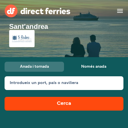
Sant'andrea
Països
Bitllets de Ferry
Cercador de rutes i ports
Allotjament
Ferris
Anada i tornada
Només anada
Catalan
Introdueix un port, país o naviliera
El meu compte
United States
Suisse (FR)
Atenció al client
Россия
Portugal
Cerca
대한민국
Suomi
Slovensko
Nederland