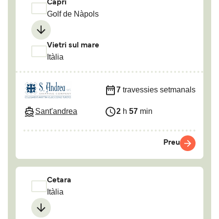
Capri
Golf de Nàpols
Vietri sul mare
Itàlia
7
travessies setmanals
Sant'andrea
2
h
57
min
Preu
Cetara
Itàlia