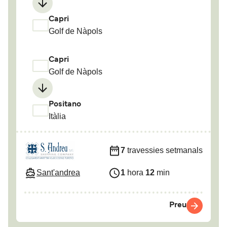
Capri
Golf de Nàpols
Capri
Golf de Nàpols
Positano
Itàlia
7
travessies setmanals
Sant'andrea
1
hora
12
min
Preu