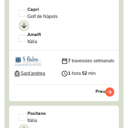
Capri
Golf de Nàpols
Amalfi
Itàlia
7
travessies setmanals
Sant'andrea
1
hora
52
min
Preu
Positano
Itàlia