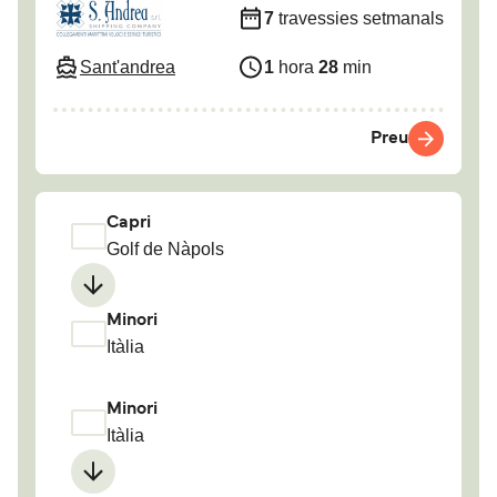
7
travessies setmanals
Sant'andrea
1
hora
28
min
Preu
Capri
Golf de Nàpols
Minori
Itàlia
Minori
Itàlia