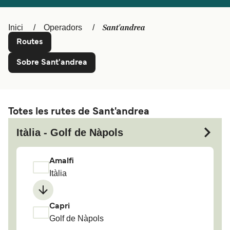
Schweiz (DE)
Norge
Sant'andrea
Inici
Operadors
Україна
Indonesia
Routes
المغرب
Maroc (FR)
Sobre Sant'andrea
Totes les rutes de Sant'andrea
Itàlia - Golf de Nàpols
Amalfi
Itàlia
Capri
Golf de Nàpols