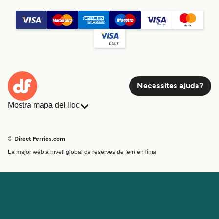
Necessites ajuda?
Mostra mapa del lloc
Ferris
Reserves
Països
Allotjament
© Direct Ferries.com
Atenció al client
Càrrega
La major web a nivell global de reserves de ferri en línia
Cercador de rutes i ports
Mini Creuer
Special Offers
Tren i ferri
Ofertes Especials
Bitllets de Ferry
Compte
Ajuda i assistència