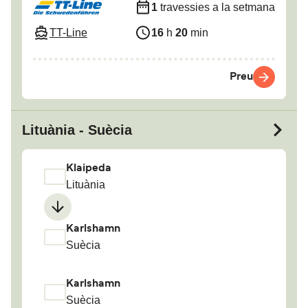
1
travessies a la setmana
TT-Line
16
h
20
min
Preu
Lituània - Suècia
Klaipeda
Lituània
Karlshamn
Suècia
Karlshamn
Suècia