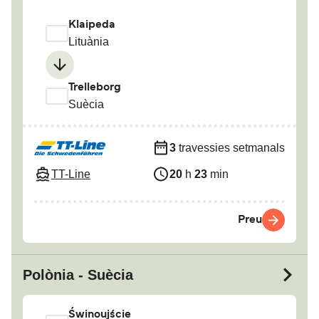
Klaipeda
Lituània
Trelleborg
Suècia
3
travessies setmanals
TT-Line
20
h
23
min
Preu
Polònia - Suècia
Świnoujście