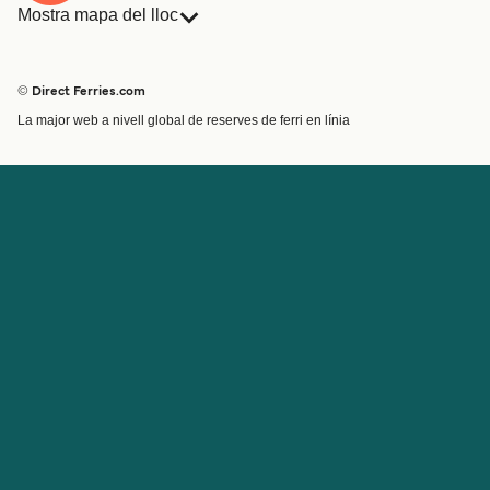
Mostra mapa del lloc
Ferris
Reserves
Països
Allotjament
© Direct Ferries.com
Atenció al client
Càrrega
La major web a nivell global de reserves de ferri en línia
Cercador de rutes i ports
Mini Creuer
Special Offers
Tren i ferri
Ofertes Especials
Bitllets de Ferry
Compte
Ajuda i assistència
Gestionar la meva reserva
Ajuda
Confirmació de la reserva
Sobre Direct Ferries
Treballa amb nosaltres
Llocs internacionals
Programa per a afiliats
Programa per a agents de
viatge