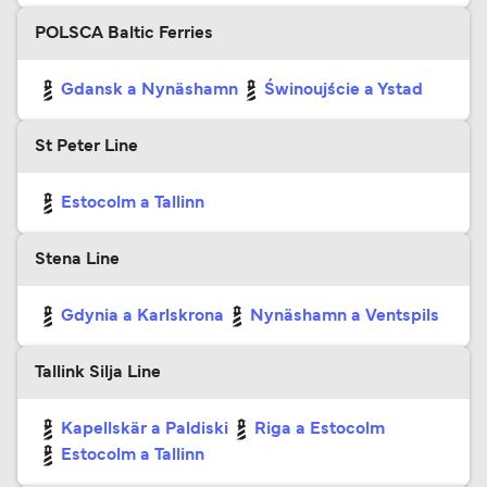
POLSCA Baltic Ferries
Gdansk a Nynäshamn
Świnoujście a Ystad
St Peter Line
Estocolm a Tallinn
Stena Line
Gdynia a Karlskrona
Nynäshamn a Ventspils
Tallink Silja Line
Kapellskär a Paldiski
Riga a Estocolm
Estocolm a Tallinn