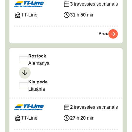
3
travessies setmanals
TT-Line
31
h
50
min
Preu
Rostock
Alemanya
Klaipeda
Lituània
2
travessies setmanals
TT-Line
27
h
20
min