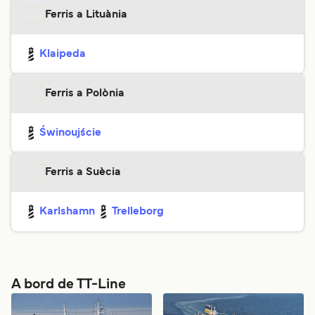
Ferris a Lituània
Klaipeda
Ferris a Polònia
Świnoujście
Ferris a Suècia
Karlshamn
Trelleborg
A bord de TT-Line