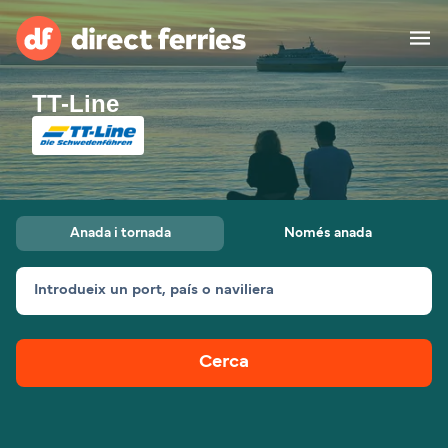
TT-Line
Països
Bitllets de Ferry
Cercador de rutes i ports
Allotjament
Ferris
Anada i tornada
Només anada
Catalan
Introdueix un port, país o naviliera
El meu compte
United States
Suisse (FR)
Atenció al client
Россия
Portugal
Cerca
대한민국
Suomi
Slovensko
Nederland