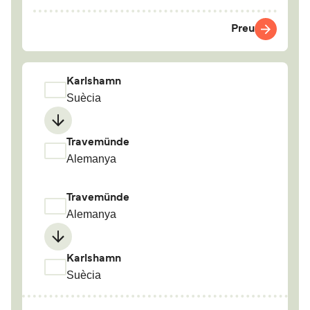
Preu
Karlshamn
Suècia
Travemünde
Alemanya
Travemünde
Alemanya
Karlshamn
Suècia