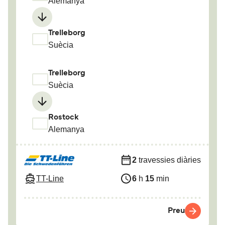
Alemanya
Trelleborg
Suècia
Trelleborg
Suècia
Rostock
Alemanya
2
travessies diàries
TT-Line
6
h
15
min
Preu