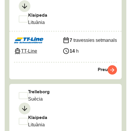
Klaipeda
Lituània
7
travessies setmanals
TT-Line
14
h
Preu
Trelleborg
Suècia
Klaipeda
Lituània