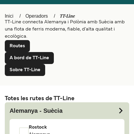
Polska
Deutschland
Schweiz (DE)
Norge
TT-Line
Inici
Operadors
TT-Line connecta Alemanya i Polònia amb Suècia amb
Україна
Indonesia
una flota de ferris moderna, fiable, d'alta qualitat i
ecològica.
المغرب
Maroc (FR)
Routes
A bord de TT-Line
Sobre TT-Line
Totes les rutes de TT-Line
Alemanya - Suècia
Rostock