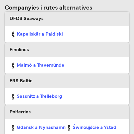
Companyies i rutes alternatives
DFDS Seaways
Kapellskär a Paldiski
Finnlines
Malmö a Travemünde
FRS Baltic
Sassnitz a Trelleborg
Polferries
Gdansk a Nynäshamn
Świnoujście a Ystad