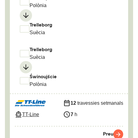
Polònia
Trelleborg
Suècia
Trelleborg
Suècia
Świnoujście
Polònia
12
travessies setmanals
TT-Line
7
h
Preu