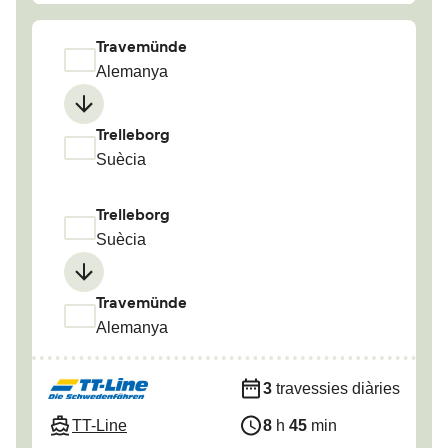
Travemünde
Alemanya
Trelleborg
Suècia
Trelleborg
Suècia
Travemünde
Alemanya
3
travessies diàries
TT-Line
8
h
45
min