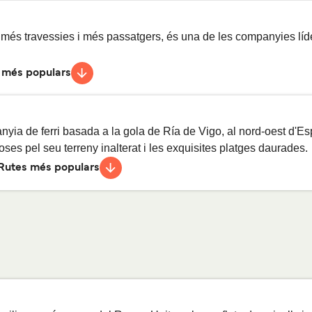
essies diàries
1
h
30
min
més travessies i més passatgers, és una de les companyies líder
 més populars
vessies diàries
45
min
essies diàries
1
h
vessies diàries
30
min
ia de ferri basada a la gola de Ría de Vigo, al nord-oest d'Es
oses pel seu terreny inalterat i les exquisites platges daurades.
Rutes més populars
essies diàries
1
h
essies diàries
45
min