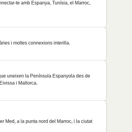
Preu
onnectar-te amb Espanya, Tunísia, el Marroc,
Preu
Preu
Preu
Preu
ries i moltes connexions interilla.
Preu
Preu
que uneixen la Península Espanyola des de
Preu
Eivissa i Mallorca.
Preu
Preu
Preu
r Med, a la punta nord del Marroc, i la ciutat