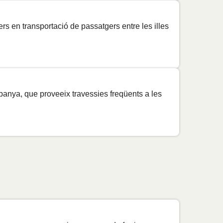
Preu
s en transportació de passatgers entre les illes
Preu
Preu
Preu
panya, que proveeix travessies freqüents a les
Preu
Preu