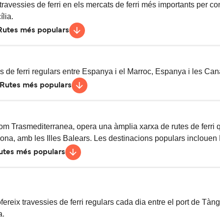
vessies setmanals
1
dies
5
h
30
min
travessies de ferri en els mercats de ferri més importants per c
vessies setmanals
22
h
15
min
lia.
Rutes més populars
essies diàries
6
h
vessies setmanals
4
h
30
min
vessies setmanals
7
h
30
min
 de ferri regulars entre Espanya i el Marroc, Espanya i les Canà
Rutes més populars
vessies setmanals
7
h
30
min
essies diàries
1
h
 Trasmediterranea, opera una àmplia xarxa de rutes de ferri 
vessies setmanals
22
h
ona, ​​amb les Illes Balears. Les destinacions populars inclouen 
utes més populars
vessies setmanals
7
h
vessies setmanals
11
h
vessies setmanals
5
h
15
min
ereix travessies de ferri regulars cada dia entre el port de Tànge
a.