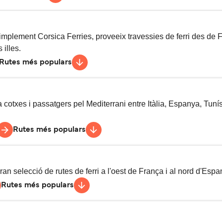
avessies setmanals
3
h
30
min
vessies setmanals
21
h
implement Corsica Ferries, proveeix travessies de ferri des de F
 illes.
Rutes més populars
vessies setmanals
19
h
30
min
essies diàries
2
h
15
min
avessies setmanals
4
h
5
min
cotxes i passatgers pel Mediterrani entre Itàlia, Espanya, Tunísia
Rutes més populars
vessies setmanals
6
h
45
min
vessies setmanals
4
h
45
min
vessies setmanals
5
h
30
min
ran selecció de rutes de ferri a l'oest de França i al nord d'Espan
Rutes més populars
avessies setmanals
11
h
45
min