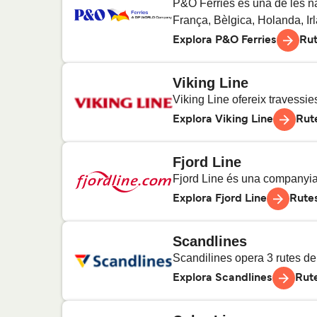
4
Trav
P&O Ferries és una de les na
França, Bèlgica, Holanda, Irl
Explora P&O Ferries
Rut
Viking Line
Hull a Rotterdam
7
Tra
Viking Line ofereix travessies
Explora Viking Line
Rut
Calais a Dover
12
Tra
Fjord Line
Hèlsinki a Tallinn
3
Trav
Fjord Line és una companyia 
Explora Fjord Line
Rute
Estocolm a Tallinn
6
Tra
Scandlines
Bergen a Hirtshals
7
Tra
Scandilines opera 3 rutes de 
Hèlsinki a Estocolm
7
Tra
Explora Scandlines
Rut
Hirtshals a Kristiansand
4
Trav