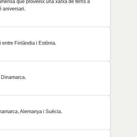
Preu
mmensa que proveeix una xarxa de ferris a
 aniversari.
Preu
i entre Finlàndia i Estònia.
Preu
Preu
i Dinamarca.
Preu
Preu
 Dinamarca, Alemanya i Suècia.
Preu
Preu