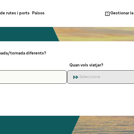
Gestionar l
de rutes i ports
Països
nada/tornada diferents?
Quan vols viatjar?
Selecciona