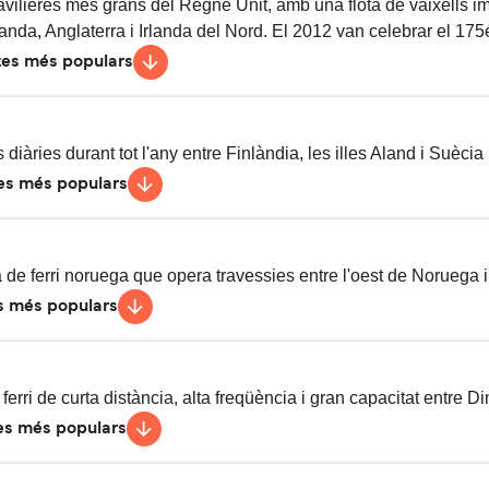
essies diàries
1
h
vilieres més grans del Regne Unit, amb una flota de vaixells i
anda, Anglaterra i Irlanda del Nord. El 2012 van celebrar el 175é
es més populars
vessies setmanals
11
h
45
min
 diàries durant tot l'any entre Finlàndia, les illes Aland i Suècia 
es més populars
vessies diàries
1
h
30
min
essies diàries
2
h
30
min
de ferri noruega que opera travessies entre l'oest de Noruega 
s més populars
vessies setmanals
20
h
15
min
vessies setmanals
18
h
ferri de curta distància, alta freqüència i gran capacitat entre
vessies setmanals
16
h
50
min
es més populars
essies diàries
2
h
25
min