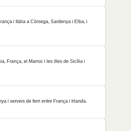
Preu
Preu
rança i Itàlia a Còrsega, Sardenya i Elba, i
Preu
Preu
Preu
, França, el Marroc i les illes de Sicília i
Preu
Preu
Preu
ya i serveis de ferri entre França i Irlanda.
Preu