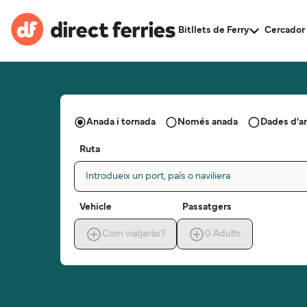
Bitllets de Ferry
Cercador 
Anada i tornada
Només anada
Dades d'a
Ruta
Introdueix un port, país o naviliera
Vehicle
Passatgers
Com viatjaràs?
0
Adults