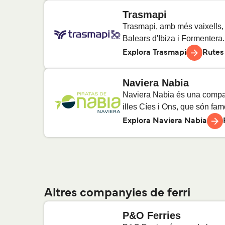
Trasmapi
Bueu a Illa d'Ons
4
Trav
Trasmapi, amb més vaixells, 
Balears d'Ibiza i Formentera.
Vigo a Illes Cíes
Explora Trasmapi
Rutes
10
Tra
Naviera Nabia
Cangas a Illes Cíes
6
Trav
Eivissa a Formentera
11
Tra
Naviera Nabia és una company
illes Cíes i Ons, que són fam
Explora Naviera Nabia
Bueu a Illa d'Ons
6
Trav
Vigo a Illes Cíes
Altres companyies de ferri
5
Trav
P&O Ferries
Cangas a Illes Cíes