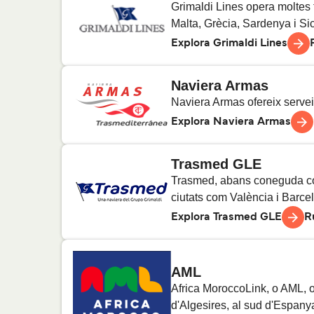
2
Tra
Grimaldi Lines opera moltes 
Tunis a Gènova
3
Tra
Malta, Grècia, Sardenya i Sicí
Caen a Portsmouth
Explora Grimaldi Lines
3
Trav
Naviera Armas
Cherbourg a Poole
7
Tra
Civitavecchia a Olbia
3
Tra
Naviera Armas ofereix serveis
Explora Naviera Armas
Livorno a Olbia
6
Tra
Trasmed GLE
Algesires a Ceuta
6
Trav
Trasmed, abans coneguda com
Barcelona a Civitavecchia
3
Tra
ciutats com València i Barcel
Almeria a Nador
Explora Trasmed GLE
R
6
Tra
Almeria a Ghazaouet
1
Tra
València a Eivissa
AML
7
Tra
Africa MoroccoLink, o AML, of
d'Algesires, al sud d'Espany
València a Palma