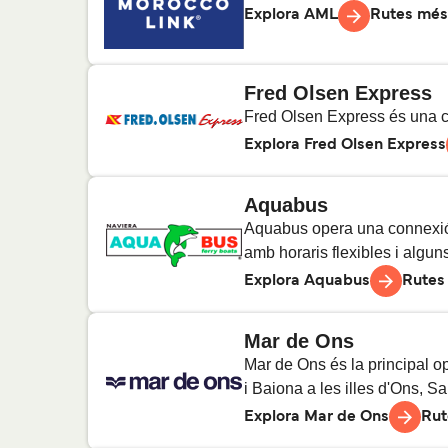
7
Tra
Explora AML
Rutes més
Barcelona a Eivissa
5
Tra
Fred Olsen Express
Almeria a Nador
7
Tra
Fred Olsen Express és una co
Explora Fred Olsen Express
Tarifa a Tànger
8
Trav
Aquabus
Valverde a Los Cristianos
12
Tr
Aquabus opera una connexió e
Tànger Med a Algesires
9
Trav
amb horaris flexibles i alguns 
Corralejo a Playa Blanca
Explora Aquabus
Rutes
13
Tra
Mar de Ons
Valle Gran Rey a San Sebastián
3
Trav
Eivissa a Formentera
de La Gomera.
5
Trav
Mar de Ons és la principal op
i Baiona a les illes d'Ons, Sa
Platja d'en Bossa a Formentera
Explora Mar de Ons
Rut
10
Tr