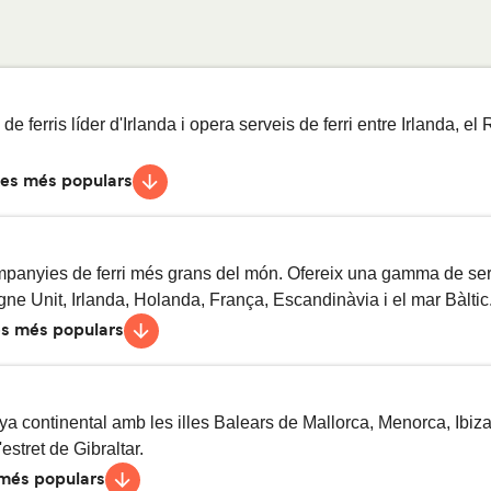
de ferris líder d'Irlanda i opera serveis de ferri entre Irlanda, e
es més populars
essies diàries
3
h
30
min
panyies de ferri més grans del món. Ofereix una gamma de serve
gne Unit, Irlanda, Holanda, França, Escandinàvia i el mar Bàltic
s més populars
avessies setmanals
4
h
1
min
essies diàries
1
h
30
min
vessies setmanals
20
h
ya continental amb les illes Balears de Mallorca, Menorca, Ibiza
'estret de Gibraltar.
més populars
essies diàries
3
h
30
min