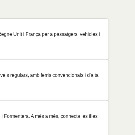
l Regne Unit i França per a passatgers, vehicles i
Preu
is regulars, amb ferris convencionals i d'alta
.
Preu
Preu
Preu
 i Formentera. A més a més, connecta les illes
Preu