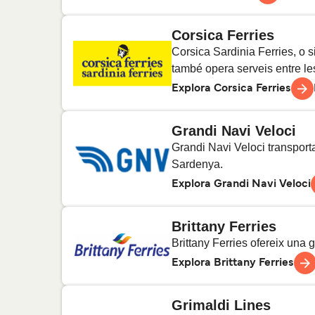
Corsica Ferries
Fishguard a Rosslare
14
Tr
Barcelona a Alger
1
Tra
Corsica Sardinia Ferries, o s
també opera serveis entre les
Barcelona a Orà
Explora Corsica Ferries
1
Tra
Grandi Navi Veloci
Dénia a Eivissa
3
Trav
Bastia a Livorno
11
Tr
Grandi Navi Veloci transporta 
Sardenya.
Ajaccio a Niça
Explora Grandi Navi Veloci
2
Tra
Brittany Ferries
Ajaccio a Porto Torres
1
Tra
Civitavecchia a Olbia
2
Tra
Brittany Ferries ofereix una g
Explora Brittany Ferries
Gènova a Olbia
10
Tr
Grimaldi Lines
Bilbao a Portsmouth