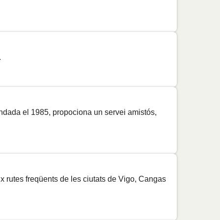
Preu
Preu
Preu
.
Preu
Preu
fundada el 1985, propociona un servei amistós,
Preu
Preu
Preu
Preu
ix rutes freqüents de les ciutats de Vigo, Cangas
Preu