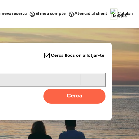
a meva reserva
Atenció al client
El meu compte
Catalan
Cerca llocs on allotjar-te
Cerca