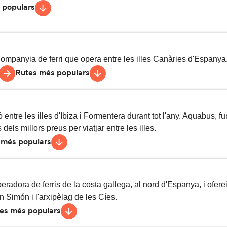
vessies setmanals
8
h
 populars
vessies setmanals
8
h
30
min
vessies setmanals
7
h
mpanyia de ferri que opera entre les illes Canàries d'Espanya
Rutes més populars
essies diàries
1
h
avessies setmanals
2
h
20
min
ntre les illes d'Ibiza i Formentera durant tot l'any. Aquabus, 
essies diàries
2
h
dels millors preus per viatjar entre les illes.
 més populars
vessies diàries
24
min
essies diàries
1
h
10
min
essies diàries
30
min
eradora de ferris de la costa gallega, al nord d'Espanya, i ofere
n Simón i l'arxipèlag de les Cíes.
es més populars
avessies setmanals
55
min