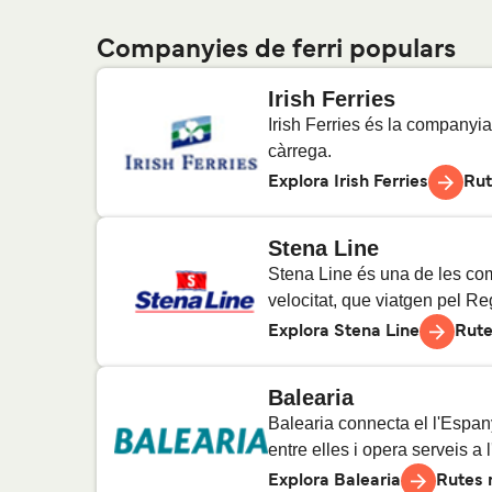
Companyies de ferri populars
Irish Ferries
Irish Ferries és la companyia 
càrrega.
Explora Irish Ferries
Rut
Stena Line
Dublín a Holyhead
4
Trav
Stena Line és una de les com
velocitat, que viatgen pel Re
Pembroke a Rosslare
Explora Stena Line
Rute
13
Tr
Balearia
Calais a Dover
9
Trav
Cherbourg a Rosslare
1
Tra
Balearia connecta el l'Espan
entre elles i opera serveis a l
Dublín a Holyhead
Explora Balearia
Rutes 
4
Trav